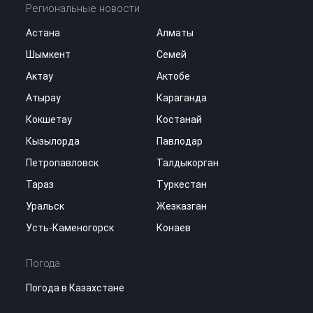
Региональные новости
Астана
Алматы
Шымкент
Семей
Актау
Актобе
Атырау
Караганда
Кокшетау
Костанай
Кызылорда
Павлодар
Петропавловск
Талдыкорган
Тараз
Туркестан
Уральск
Жезказган
Усть-Каменогорск
Конаев
Погода
Погода в Казахстане