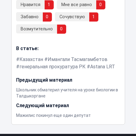
Нравится
1
Мне все равно
0
Забавно
0
Сочувствую
1
Возмутительно
0
В статье:
Казахстан
Имангали Тасмагамбетов
генеральная прокуратура РК
Astana LRT
Предыдущий материал
Школьник обматерил учителя на уроке биологии в
Талдыкоргане
Следующий материал
Мажилис покинул еще один депутат