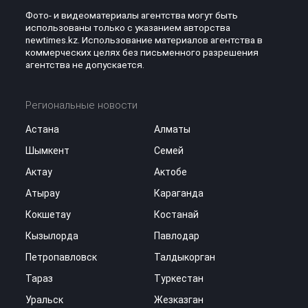
Фото- и видеоматериалы агентства могут быть
использованы только с указанием авторства
newtimes.kz. Использование материалов агентства в
коммерческих целях без письменного разрешения
агентства не допускается.
Региональные новости
Астана
Алматы
Шымкент
Семей
Актау
Актобе
Атырау
Караганда
Кокшетау
Костанай
Кызылорда
Павлодар
Петропавловск
Талдыкорган
Тараз
Туркестан
Уральск
Жезказган