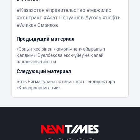
Казахстан
правительство
мажилис
контракт
Азат Перуашев
уголь
нефть
Алихан Смаилов
Предыдущий материал
«Соның кесірінен «камриімнен» айырылып
қалдым»: Әуелбекова экс-күйеуіне қалай
алданғанын айтты
Следующий материал
Зять Нигматулина оставил пост гендиректора
«Казаэронавигации»