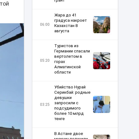
грант
отой
Жара до 41
градуса накроет
06:00
Казахстан 8
августа
Туристов из
Германии спасали
вертолетом в
05:20
горах
Алматинской
области
Убийство Нурай
Серикбай: родные
девушки
запросили с
03:25
подсудимого
более 10 млрд
тенге
В Астане двое
мужчин получили