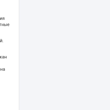
Баскетболисты
«Астаны»
21:40
выступили с
обращением
ия
етные
«Жаңа адамдар»
приняли участие в
21:20
Caspian Sea Action
й.
Week 2026
Токаев выразил
жан
соболезнования в
связи со смертью
20:20
кинорежиссера
 на
Ардака
Амиркулова
В Астане
огромные
очереди в
кофейню
20:00
обернулись
проверкой