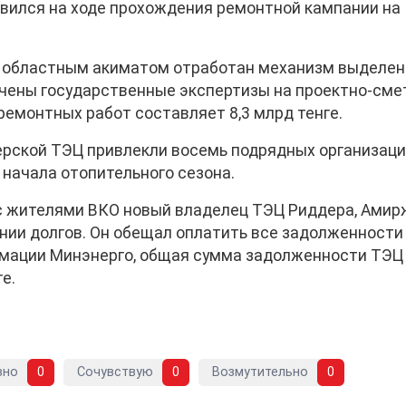
вился на ходе прохождения ремонтной кампании на
и областным акиматом отработан механизм выделен
учены государственные экспертизы на проектно-см
ремонтных работ составляет 8,3 млрд тенге.
рской ТЭЦ привлекли восемь подрядных организаци
 начала отопительного сезона.
 с жителями ВКО новый владелец ТЭЦ Риддера, Амир
ении долгов. Он обещал оплатить все задолженности
рмации Минэнерго, общая сумма задолженности ТЭЦ
е.
вно
0
Сочувствую
0
Возмутительно
0