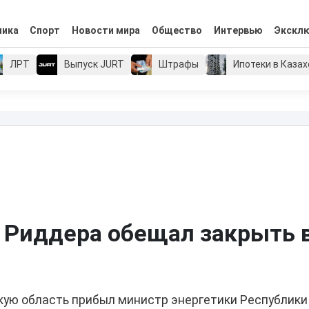
мика
Спорт
Новости мира
Общество
Интервью
Экскл
ЛРТ
Выпуск JURT
Штрафы
Ипотеки в Каза
 Риддера обещал закрыть 
скую область прибыл министр энергетики Республики