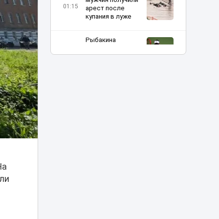
01:15
арест после
купания в луже
Рыбакина
выиграла второй
00:20
матч в Торонто
В Минспорта
объяснили
причины
возможного
23:05
закрытия
баскетбольного
клуба «Астана»
Двое
подозреваемых
На
арестованы по
или
делу о
22:20
многомиллиардной
контрабанде из
Китая