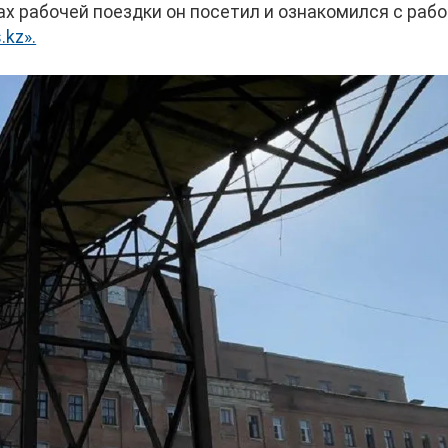
х рабочей поездки он посетил и ознакомился с раб
kz».