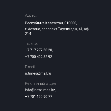
профиль
Казахстана
Адрес:
Синоптики
Республика Казахстан, 010000,
предупредили о
новой волне жары
г. Астана, проспект Тәуелсіздік, 41, оф.
17:37
в Казахстане на
214
выходных
Телефон:
«Культ войны» или
+7 717 272 58 20
,
память: в
+7 700 402 32 92
Темиртау решили
17:04
судьбу
советского танка
E-mail:
n.times@mail.ru
Лесные пожары:
когда
Рекламный отдел:
подключается
16:50
info@newtimes.kz
,
МЧС и как
действовать при
+7 701 190 90 77
возгорании
Можно ли ходить