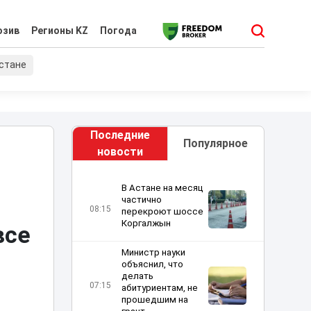
юзив
Регионы KZ
Погода
хстане
Последние
Популярное
новости
В Астане на месяц
частично
08:15
перекроют шоссе
Коргалжын
все
Министр науки
объяснил, что
делать
07:15
абитуриентам, не
прошедшим на