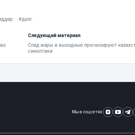
иддер
долг
Следующий материал
ово
Спад жары в выходные прогнозируют казахс
синоптики
Мы в соцсетях: