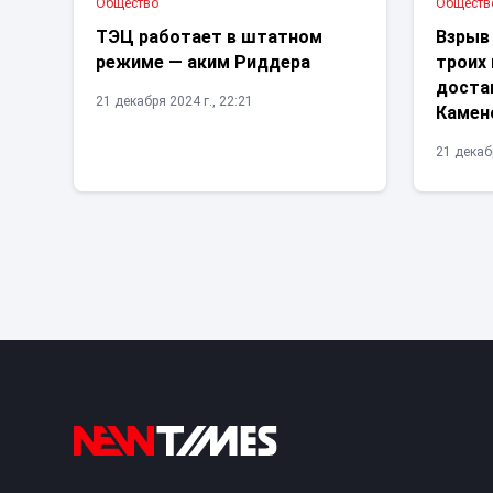
Общество
Обществ
ТЭЦ работает в штатном
Взрыв
режиме — аким Риддера
троих
достав
21 декабря 2024 г., 22:21
Камен
21 декабр