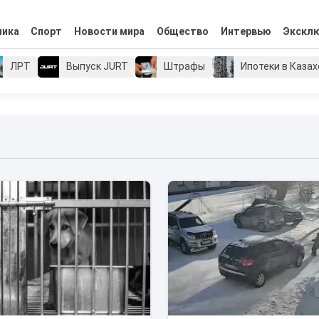
мика
Спорт
Новости мира
Общество
Интервью
Экскл
ЛРТ
Выпуск JURT
Штрафы
Ипотеки в Каза