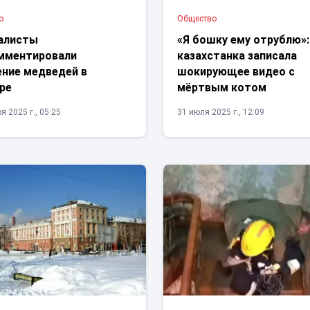
о
Общество
алисты
«Я бошку ему отрублю»:
мментировали
казахстанка записала
ение медведей в
шокирующее видео с
ре
мёртвым котом
я 2025 г., 05:25
31 июля 2025 г., 12:09