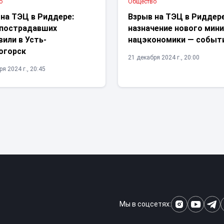
о
Общество
 на ТЭЦ в Риддере:
Взрыв на ТЭЦ в Риддер
 пострадавших
назначение нового мин
или в Усть-
нацэкономики — событ
огорск
21 декабря 2024 г., 20:00
я 2024 г., 20:45
Мы в соцсетях: