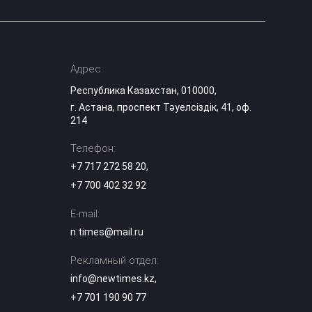
Адрес:
Республика Казахстан, 010000,
г. Астана, проспект Тәуелсіздік, 41, оф.
214
Телефон:
+7 717 272 58 20
,
+7 700 402 32 92
E-mail:
n.times@mail.ru
Рекламный отдел:
info@newtimes.kz
,
+7 701 190 90 77