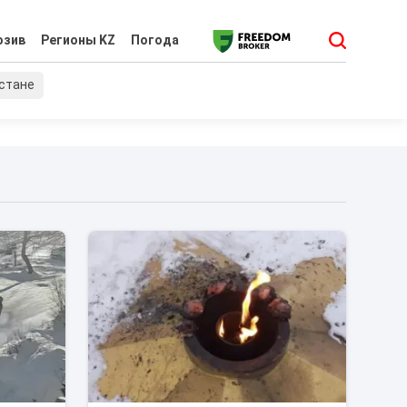
юзив
Регионы KZ
Погода
хстане