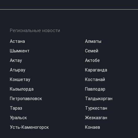
Региональные новости
Астана
Алматы
Шымкент
Семей
Актау
Актобе
Атырау
Караганда
Кокшетау
Костанай
Кызылорда
Павлодар
Петропавловск
Талдыкорган
Тараз
Туркестан
Уральск
Жезказган
Усть-Каменогорск
Конаев