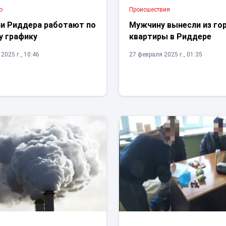
о
Проиcшествия
и Риддера работают по
Мужчину вынесли из го
у графику
квартиры в Риддере
2025 г., 10:46
27 февраля 2025 г., 01:35