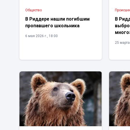
Общество
Проиcше
В Риддере нашли погибшим
В Рид
пропавшего школьника
выброс
много
6 мая 2026 г., 18:00
25 марта 