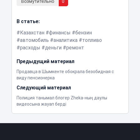
Возмутительно
0
В статье:
Казахстан
финансы
бензин
автомобиль
аналитика
топливо
расходы
деньги
ремонт
Предыдущий материал
Продавца в Шымкенте обокрала безобидная с
виду пенсионерка
Следующий материал
Полиция танымал блогер Zheka-ның даулы
видеосына жауап берді