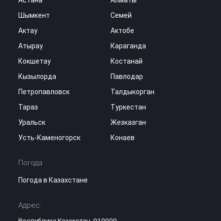
Шымкент
Семей
Актау
Актобе
Атырау
Караганда
Кокшетау
Костанай
Кызылорда
Павлодар
Петропавловск
Талдыкорган
Тараз
Туркестан
Уральск
Жезказган
Усть-Каменогорск
Конаев
Погода
Погода в Казахстане
Адрес:
Республика Казахстан, 010000,