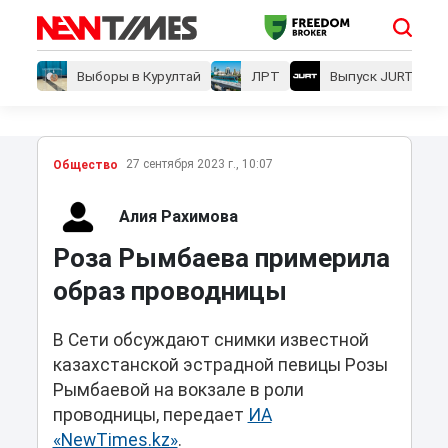
Выборы в Курултай
ЛРТ
Выпуск JURT
27 сентября 2023 г., 10:07
Общество
Алия Рахимова
Роза Рымбаева примерила
образ проводницы
В Сети обсуждают снимки известной
казахстанской эстрадной певицы Розы
Рымбаевой на вокзале в роли
проводницы, передает
ИА
«NewTimes.kz»
.