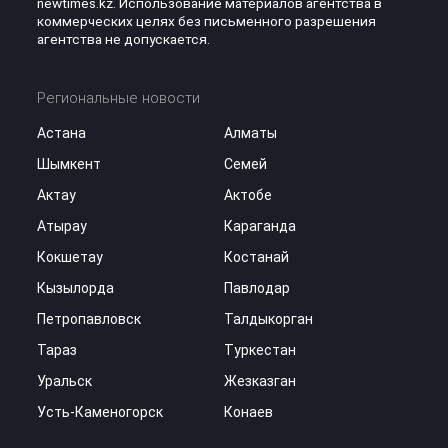
newtimes.kz. Использование материалов агентства в
коммерческих целях без письменного разрешения
агентства не допускается.
Региональные новости
Астана
Алматы
Шымкент
Семей
Актау
Актобе
Атырау
Караганда
Кокшетау
Костанай
Кызылорда
Павлодар
Петропавловск
Талдыкорган
Тараз
Туркестан
Уральск
Жезказган
Усть-Каменогорск
Конаев