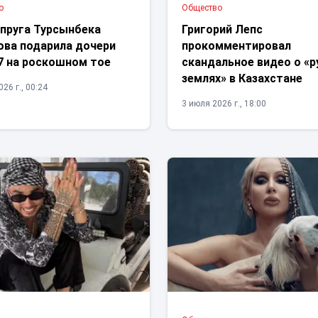
о
Общество
упруга Турсынбека
Григорий Лепс
ова подарила дочери
прокомментировал
7 на роскошном тое
скандальное видео о «р
землях» в Казахстане
26 г., 00:24
3 июля 2026 г., 18:00