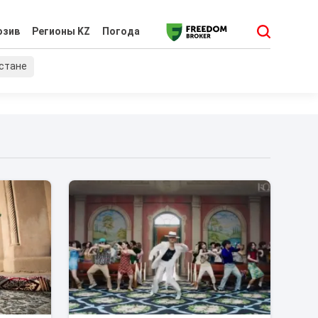
юзив
Регионы KZ
Погода
хстане