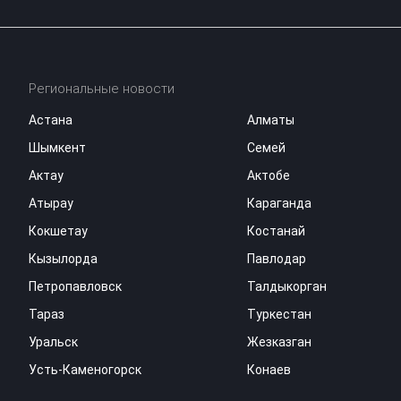
Региональные новости
Астана
Алматы
Шымкент
Семей
Актау
Актобе
Атырау
Караганда
Кокшетау
Костанай
Кызылорда
Павлодар
Петропавловск
Талдыкорган
Тараз
Туркестан
Уральск
Жезказган
Усть-Каменогорск
Конаев