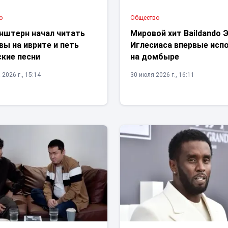
о
Общество
нштерн начал читать
Мировой хит Baildando 
ы на иврите и петь
Иглесиаса впервые исп
ские песни
на домбыре
 2026 г., 15:14
30 июля 2026 г., 16:11