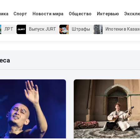
мика
Спорт
Новости мира
Общество
Интервью
Экскл
ЛРТ
Выпуск JURT
Штрафы
Ипотеки в Каза
еса