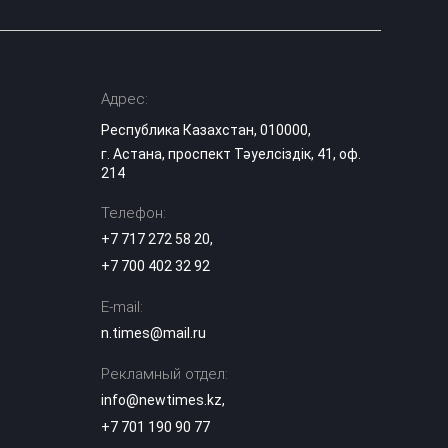
Адрес:
Республика Казахстан, 010000,
г. Астана, проспект Тәуелсіздік, 41, оф.
214
Телефон:
+7 717 272 58 20
,
+7 700 402 32 92
E-mail:
n.times@mail.ru
Рекламный отдел:
info@newtimes.kz
,
+7 701 190 90 77