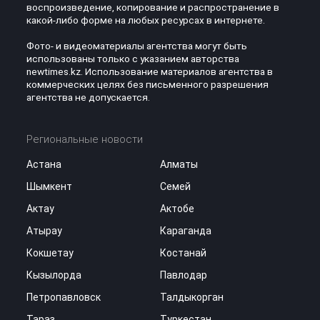
воспроизведение, копирование и распространение в
какой-либо форме на любых ресурсах в интернете.
Фото- и видеоматериалы агентства могут быть
использованы только с указанием авторства
newtimes.kz. Использование материалов агентства в
коммерческих целях без письменного разрешения
агентства не допускается.
Региональные новости
Астана
Алматы
Шымкент
Семей
Актау
Актобе
Атырау
Караганда
Кокшетау
Костанай
Кызылорда
Павлодар
Петропавловск
Талдыкорган
Тараз
Туркестан