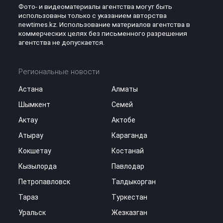
Фото- и видеоматериалы агентства могут быть
использованы только с указанием авторства
newtimes.kz. Использование материалов агентства в
коммерческих целях без письменного разрешения
агентства не допускается.
Региональные новости
Астана
Алматы
Шымкент
Семей
Актау
Актобе
Атырау
Караганда
Кокшетау
Костанай
Кызылорда
Павлодар
Петропавловск
Талдыкорган
Тараз
Туркестан
Уральск
Жезказган