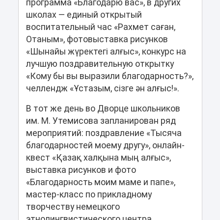
программа «Благодарю вас», в других
школах — единый открытый
воспитательный час «Рахмет саған,
Отаным», фотовыставка рисунков
«Шынайы жүректегі алғыс», конкурс на
лучшую поздравительную открытку
«Кому бы вы выразили благодарность?»,
челлендж «Ұстазым, сізге ән алғыс!».
В тот же день во Дворце школьников
им. М. Утемисова запланирован ряд
мероприятий: поздравление «Тысяча
благодарностей моему другу», онлайн-
квест «Қазақ халқына мың алғыс»,
выставка рисунков и фото
«Благодарность моим маме и папе»,
мастер-класс по прикладному
творчеству немецкого
этнолингвистического центра