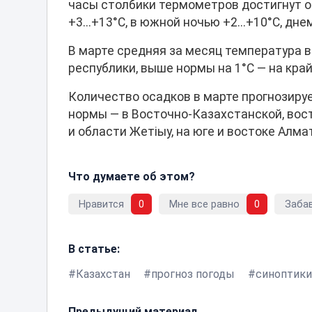
часы столбики термометров достигнут от
+3...+13°С, в южной ночью +2...+10°С, днем
В марте средняя за месяц температура 
республики, выше нормы на 1°С — на кра
Количество осадков в марте прогнозиру
нормы — в Восточно-Казахстанской, вос
и области Жетiыу, на юге и востоке Алма
Что думаете об этом?
Нравится
0
Мне все равно
0
Заба
В статье:
Казахстан
прогноз погоды
синоптик
Предыдущий материал