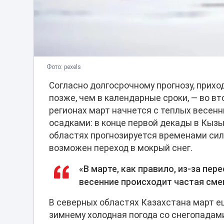
Фото: pexels
Согласно долгосрочному прогнозу, прих
позже, чем в календарные сроки, — во в
регионах март начнется с теплых весенн
осадками: в конце первой декады в Кыз
областях прогнозируется временами силь
возможен переход в мокрый снег.
«В марте, как правило, из-за пе
весенние происходит частая сме
В северных областях Казахстана март е
зимнему холодная погода со снегопадам