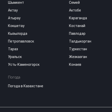
Шымкент
Семей
Актау
Актобе
Атырау
Караганда
Кокшетау
Костанай
Кызылорда
Павлодар
Петропавловск
Талдыкорган
Тараз
Туркестан
Уральск
Жезказган
Усть-Каменогорск
Конаев
Погода
Погода в Казахстане