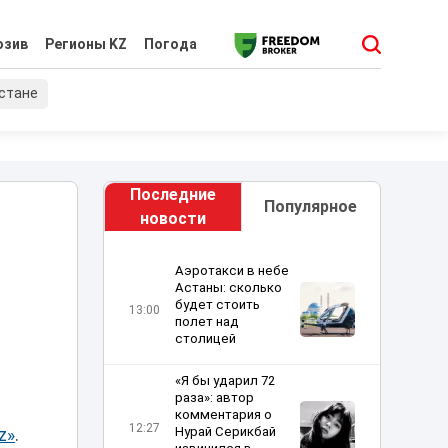
юзив
Регионы KZ
Погода
хстане
Последние
Популярное
новости
Аэротакси в небе
Астаны: сколько
будет стоить
13:00
полет над
столицей
«Я бы ударил 72
раза»: автор
комментария о
12:27
Нурай Серикбай
z»
.