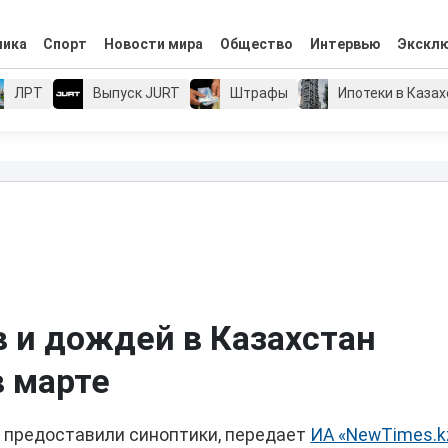
мика
Спорт
Новости мира
Общество
Интервью
Экскл
ЛРТ
Выпуск JURT
Штрафы
Ипотеки в Каза
 и дождей в Казахстан
 марте
т предоставили синоптики, передает
ИА «NewTimes.k