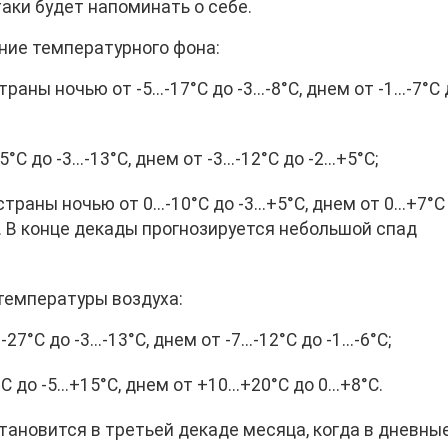
таки будет напоминать о себе.
ние температурного фона:
аны ночью от -5...-17°С до -3...-8°С, днем от -1...-7°С
 до -3...-13°С, днем от -3...-12°С до -2...+5°С;
аны ночью от 0...-10°С до -3...+5°С, днем от 0...+7°С
°С. В конце декады прогнозируется небольшой спад
температуры воздуха:
°С до -3...-13°С, днем от -7...-12°С до -1...-6°С;
до -5...+15°С, днем от +10...+20°С до 0...+8°С.
становится в третьей декаде месяца, когда в дневны