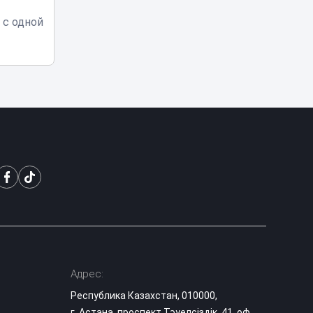
 с одной
Казахстанцы
смогут увидеть до
00:25
100 падающих
звезд в час
Кредиты на
миллиарды: в
Казахстане
23:20
вынесли приговор
крупной ОПГ
Мужчина устроил
конную прогулку в
22:05
центре Астаны
Фото тигра,
напугавшее
жителей
21:05
Адрес:
Казахстана,
оказалось фейком
Республика Казахстан, 010000,
г. Астана, проспект Тәуелсіздік, 41, оф.