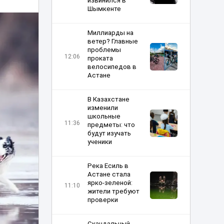
извинился в
Шымкенте
Миллиарды на
ветер? Главные
проблемы
12:06
проката
велосипедов в
Астане
В Казахстане
изменили
школьные
11:36
предметы: что
будут изучать
ученики
Река Есиль в
Астане стала
ярко-зеленой:
11:10
жители требуют
проверки
Скандальный