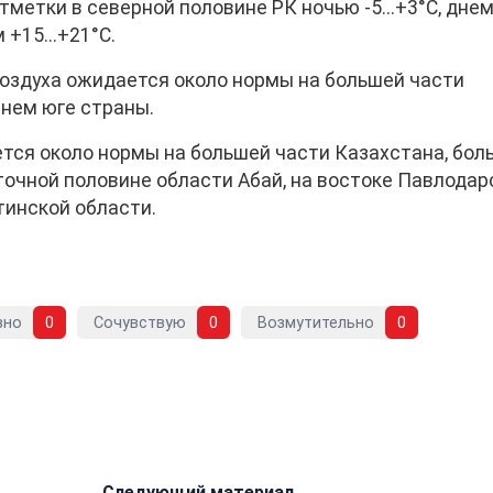
метки в северной половине РК ночью -5...+3°С, дне
 +15...+21°С.
воздуха ожидается около нормы на большей части
йнем юге страны.
ется около нормы на большей части Казахстана, бол
точной половине области Абай, на востоке Павлодар
тинской области.
вно
0
Сочувствую
0
Возмутительно
0
и
Следующий материал