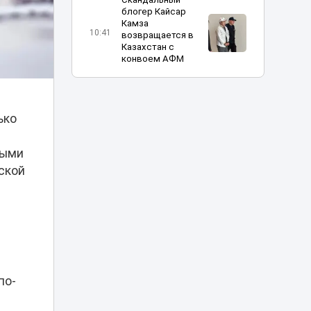
блогер Кайсар
Камза
10:41
возвращается в
Казахстан с
конвоем АФМ
Мать осужденного
Куандыка
Бишимбаева
ько
10:30
требует с бывшей
невестки
миллионы
ными
ской
Казахстанка
поехала на
заработки в
10:12
Россию и пропала:
семья бьет
тревогу
Взрослее, жестче
по-
и эмоциональнее:
в Астане прошел
10:04