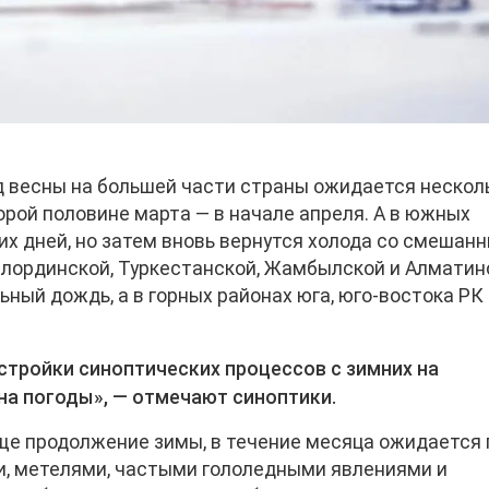
од весны на большей части страны ожидается нескол
торой половине марта — в начале апреля. А в южных
их дней, но затем вновь вернутся холода со смешан
ылординской, Туркестанской, Жамбылской и Алматин
ный дождь, а в горных районах юга, юго-востока РК
рестройки синоптических процессов с зимних на
на погоды», — отмечают синоптики.
ще продолжение зимы, в течение месяца ожидается 
и, метелями, частыми гололедными явлениями и