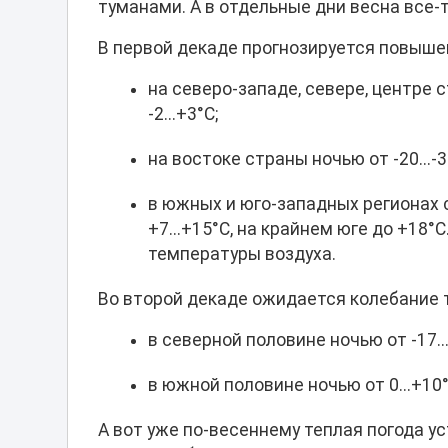
туманами. А в отдельные дни весна все-
В первой декаде прогнозируется повыше
на северо-западе, севере, центре стр
-2...+3°С;
на востоке страны ночью от -20...-35°С
в южных и юго-западных регионах стр
+7...+15°С, на крайнем юге до +18
температуры воздуха.
Во второй декаде ожидается колебание 
в северной половине ночью от -17...-27
в южной половине ночью от 0...+10°С 
А вот уже по-весеннему теплая погода у