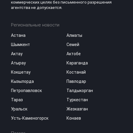
коммерческих целях без письменного разрешения
агентства не допускается.
Региональные новости
Астана
Алматы
Шымкент
Семей
Актау
Актобе
Атырау
Караганда
Кокшетау
Костанай
Кызылорда
Павлодар
Петропавловск
Талдыкорган
Тараз
Туркестан
Уральск
Жезказган
Усть-Каменогорск
Конаев