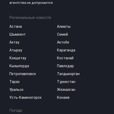
агентства не допускается.
Региональные новости
Астана
Алматы
Шымкент
Семей
Актау
Актобе
Атырау
Караганда
Кокшетау
Костанай
Кызылорда
Павлодар
Петропавловск
Талдыкорган
Тараз
Туркестан
Уральск
Жезказган
Усть-Каменогорск
Конаев
Погода