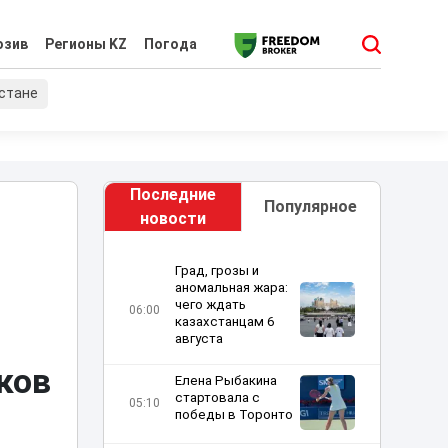
юзив
Регионы KZ
Погода
хстане
Последние
Популярное
новости
Град, грозы и
аномальная жара:
чего ждать
06:00
казахстанцам 6
августа
ков
Елена Рыбакина
стартовала c
05:10
победы в Торонто