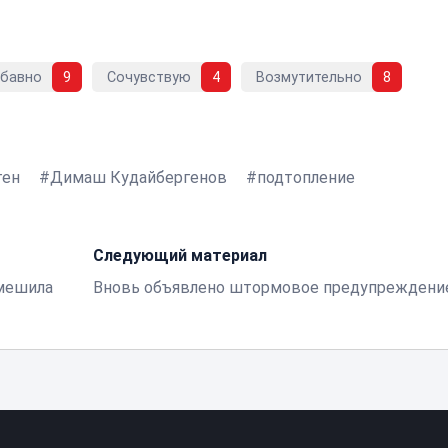
абавно
9
Сочувствую
4
Возмутительно
8
ген
Димаш Кудайбергенов
подтопление
Следующий материал
смешила
Вновь объявлено штормовое предупреждени