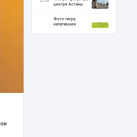
22:05
центре Астаны
Фото тигра,
напугавшее
жителей
21:05
Казахстана,
оказалось фейком
Юные
шахматисты
Казахстана
20:00
сразились со
сборными мира
«Казахмыс» начал
строительство
самого глубокого
19:15
шахтного ствола
Казахстана
мои
«Челси» снова
выпустил Дастана
19:05
Сатпаева на поле