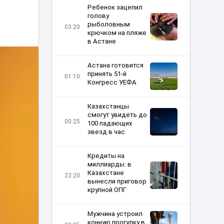
Ребенок зацепил
голову
рыболовным
03:20
крючком на пляже
в Астане
Астана готовится
принять 51-й
01:10
Конгресс УЕФА
Казахстанцы
смогут увидеть до
00:25
100 падающих
звезд в час
Кредиты на
миллиарды: в
Казахстане
23:20
вынесли приговор
крупной ОПГ
Мужчина устроил
конную прогулку в