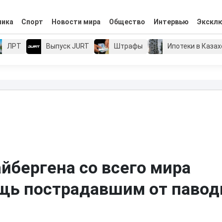
мика
Спорт
Новости мира
Общество
Интервью
Экскл
ЛРТ
Выпуск JURT
Штрафы
Ипотеки в Каза
бергена со всего мира
щь пострадавшим от павод