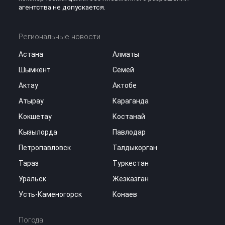
агентства не допускается.
Региональные новости
Астана
Алматы
Шымкент
Семей
Актау
Актобе
Атырау
Караганда
Кокшетау
Костанай
Кызылорда
Павлодар
Петропавловск
Талдыкорган
Тараз
Туркестан
Уральск
Жезказган
Усть-Каменогорск
Конаев
Погода