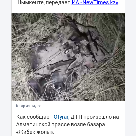
Шымкенте, передает
ИА «NewTimes.kz»
.
Кадр из видео
Как сообщает
Otyrar,
ДТП произошло на
Алматинской трассе возле базара
«Жибек жолы».