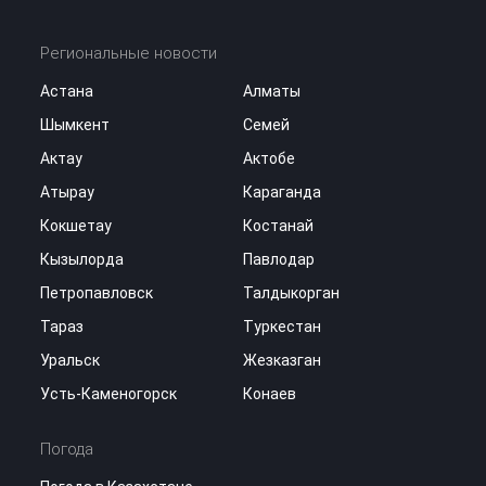
Региональные новости
Астана
Алматы
Шымкент
Семей
Актау
Актобе
Атырау
Караганда
Кокшетау
Костанай
Кызылорда
Павлодар
Петропавловск
Талдыкорган
Тараз
Туркестан
Уральск
Жезказган
Усть-Каменогорск
Конаев
Погода