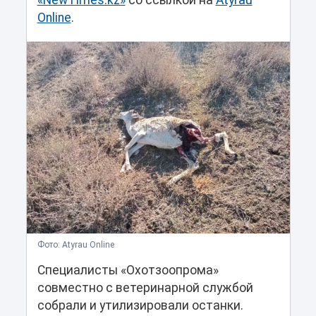
«NewTimes.kz»
со ссылкой на
Atyrau
Online
.
Фото: Atyrau Online
Специалисты «Охотзоопрома»
совместно с ветеринарной службой
собрали и утилизировали останки.