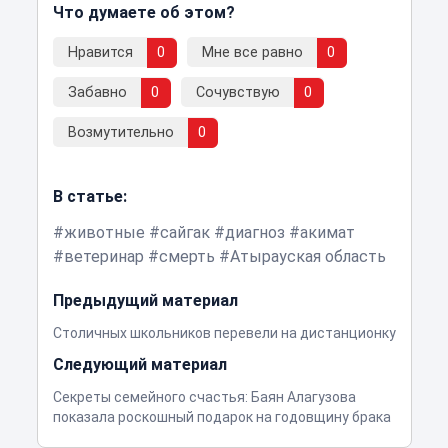
Что думаете об этом?
Нравится
0
Мне все равно
0
Забавно
0
Сочувствую
0
Возмутительно
0
В статье:
животные
сайгак
диагноз
акимат
ветеринар
смерть
Атырауская область
Предыдущий материал
Столичных школьников перевели на дистанционку
Следующий материал
Секреты семейного счастья: Баян Алагузова
показала роскошный подарок на годовщину брака