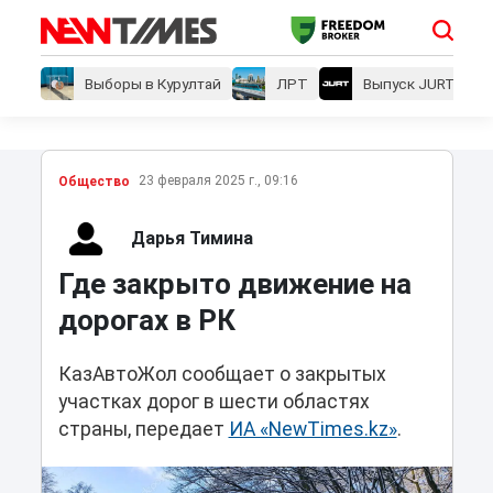
Выборы в Курултай
ЛРТ
Выпуск JURT
23 февраля 2025 г., 09:16
Общество
Дарья Тимина
Где закрыто движение на
дорогах в РК
КазАвтоЖол сообщает о закрытых
участках дорог в шести областях
страны, передает
ИА «NewTimes.kz»
.