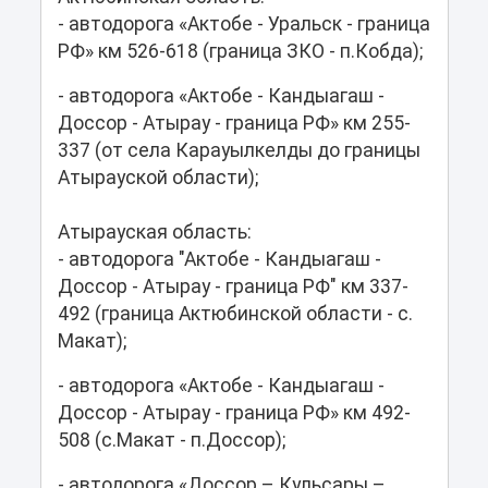
- автодорога «Актобе - Уральск - граница
РФ» км 526-618 (граница ЗКО - п.Кобда);
- автодорога «Актобе - Кандыагаш -
Доссор - Атырау - граница РФ» км 255-
337 (от села Карауылкелды до границы
Атырауской области);
Атырауская область:
- автодорога "Актобе - Кандыагаш -
Доссор - Атырау - граница РФ" км 337-
492 (граница Актюбинской области - с.
Макат);
- автодорога «Актобе - Кандыагаш -
Доссор - Атырау - граница РФ» км 492-
508 (с.Макат - п.Доссор);
- автодорога «Доссор – Кульсары –