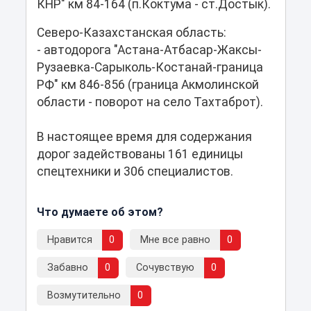
КНР" км 84-164 (п.Коктума - ст.Достык).
Северо-Казахстанская область:
- автодорога "Астана-Атбасар-Жаксы-
Рузаевка-Сарыколь-Костанай-граница
РФ" км 846-856 (граница Акмолинской
области - поворот на село Тахтаброт).
В настоящее время для содержания
дорог задействованы 161 единицы
спецтехники и 306 специалистов.
Что думаете об этом?
Нравится
0
Мне все равно
0
Забавно
0
Сочувствую
0
Возмутительно
0