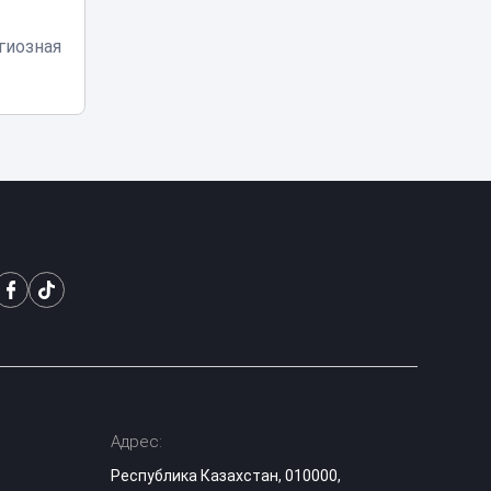
Блогеров в
гиозная
Казахстане
продолжают
22:19
наказывать за мат
в эфирах
В Миннауки
объяснили, почему
120 баллов на ЕНТ
21:08
не гарантируют
грант
После смерти 13-
летнего сына мать
из Актау требует
20:20
ответа от главы
Минздрава
За ночные салюты
в Астане
Адрес:
продолжают
арестовывать:
Республика Казахстан, 010000,
19:38
под стражу