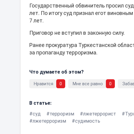
Государственный обвинитель просил суд
лет. По итогу суд признал егот виновны
7 лет.
Приговор не вступил в законную силу.
Ранее прокуратура Туркестанской обла
за пропаганду терроризма.
Что думаете об этом?
Нравится
0
Мне все равно
0
Заба
В статье:
суд
терроризм
лжетеррорист
Тур
лжетерроризм
судимость