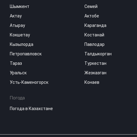
Шымкент
Семей
Актау
Актобе
Атырау
Караганда
Кокшетау
Костанай
Кызылорда
Павлодар
Петропавловск
Талдыкорган
Тараз
Туркестан
Уральск
Жезказган
Усть-Каменогорск
Конаев
Погода
Погода в Казахстане