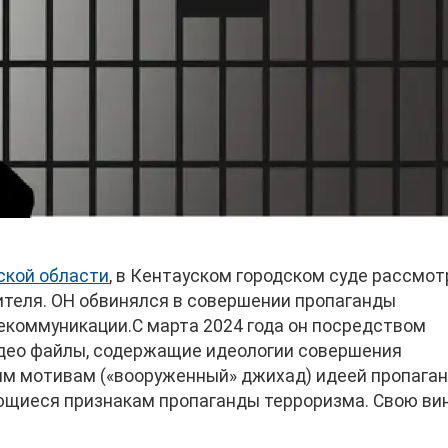
ской области
, в Кентауском городском суде рассмо
ителя. ОН обвинялся в совершении пропаганды
екоммуникации.С марта 2024 года он посредством
део файлы, содержащие идеологии совершения
ым мотивам («вооруженный» джихад) идеей пропага
ющиеся признакам пропаганды терроризма. Свою ви