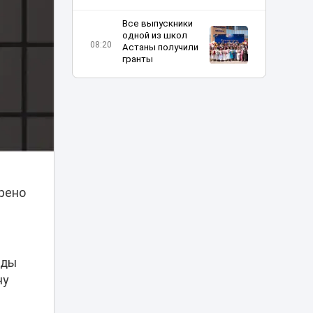
Все выпускники
одной из школ
08:20
Астаны получили
гранты
Шутка про Дубай
обернулась для
таксиста
07:23
наказанием в
Астане
Жара до 42 и
пылевые бури:
трено
06:11
прогноз погоды по
Казахстану
Отец погибшей в
ДТП на Аль-
нды
Фараби девушки
05:09
не смог добиться
ну
100 млн
компенсации