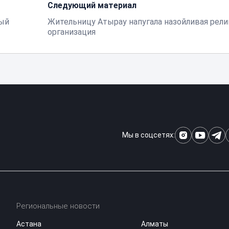
Следующий материал
ный
Жительницу Атырау напугала назойливая рели
организация
Мы в соцсетях:
Региональные новости
Астана
Алматы