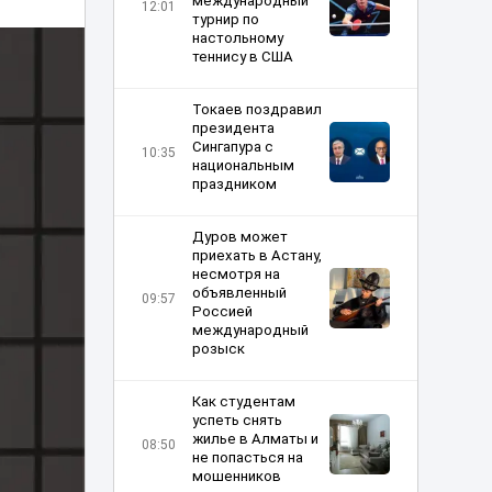
международный
12:01
турнир по
настольному
теннису в США
Токаев поздравил
президента
Сингапура с
10:35
национальным
праздником
Дуров может
приехать в Астану,
несмотря на
объявленный
09:57
Россией
международный
розыск
Как студентам
успеть снять
жилье в Алматы и
08:50
не попасться на
мошенников