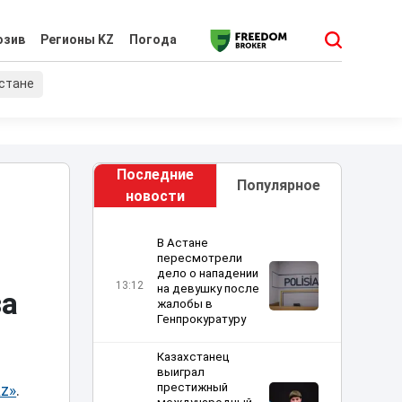
юзив
Регионы KZ
Погода
хстане
Последние
Популярное
новости
В Астане
пересмотрели
дело о нападении
13:12
на девушку после
за
жалобы в
Генпрокуратуру
Казахстанец
выиграл
престижный
z»
.