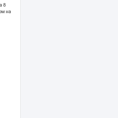
а 8
После резонанса
ом на
дело о нападении
на девушку в
03:31
Астане стало
уголовным
Казахстанский
школьник занял
второе место на
01:36
Международной
олимпиаде по ИИ
Поступление на
грант довело до
слез: 74-летний
00:27
прадедушка
растрогал Казнет
Матери погибшего
в Актау мальчика
23:15
ответила глава
Минздрава