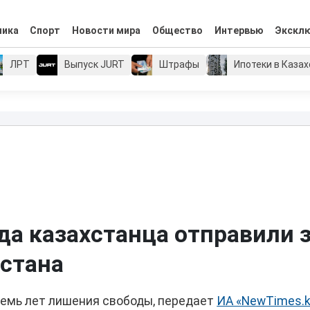
мика
Спорт
Новости мира
Общество
Интервью
Экскл
ЛРТ
Выпуск JURT
Штрафы
Ипотеки в Каза
да казахстанца отправили 
хстана
семь лет лишения свободы, передает
ИА «NewTimes.k