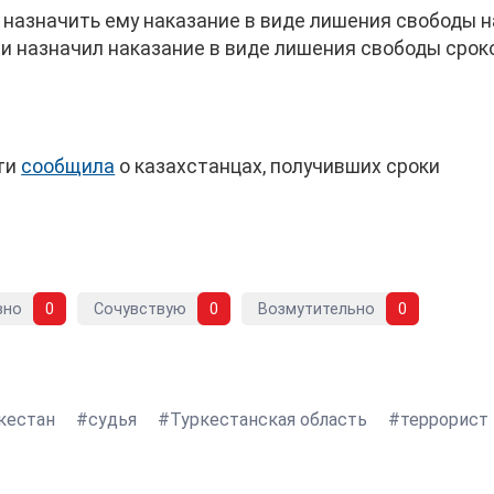
 назначить ему наказание в виде лишения свободы н
м и назначил наказание в виде лишения свободы срок
сти
сообщила
о казахстанцах, получивших сроки
вно
0
Сочувствую
0
Возмутительно
0
кестан
судья
Туркестанская область
террорист