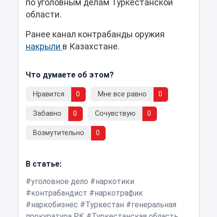
по уголовным делам Туркестанской
области.
Ранее канал контрабанды оружия
накрыли
в Казахстане.
Что думаете об этом?
Нравится
0
Мне все равно
0
Забавно
0
Сочувствую
0
Возмутительно
0
В статье:
уголовное дело
наркотики
контрабандист
наркотрафик
наркобизнес
Туркестан
генеральная
прокуратура РК
Туркестанская область