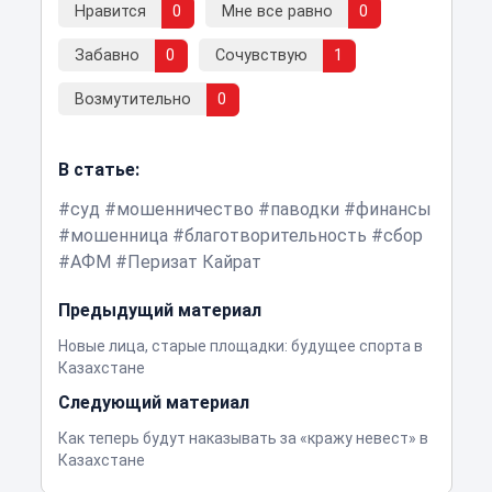
Нравится
0
Мне все равно
0
Забавно
0
Сочувствую
1
Возмутительно
0
В статье:
суд
мошенничество
паводки
финансы
мошенница
благотворительность
сбор
АФМ
Перизат Кайрат
Предыдущий материал
Новые лица, старые площадки: будущее спорта в
Казахстане
Следующий материал
Как теперь будут наказывать за «кражу невест» в
Казахстане