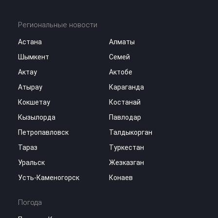
Региональные новости
Астана
Алматы
Шымкент
Семей
Актау
Актобе
Атырау
Караганда
Кокшетау
Костанай
Кызылорда
Павлодар
Петропавловск
Талдыкорган
Тараз
Туркестан
Уральск
Жезказган
Усть-Каменогорск
Конаев
Погода