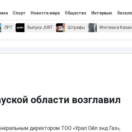
мика
Спорт
Новости мира
Общество
Интервью
Экскл
ЛРТ
Выпуск JURT
Штрафы
Ипотеки в Каза
уской области возглавил
неральным директором ТОО «Урал Ойл энд Газ»,