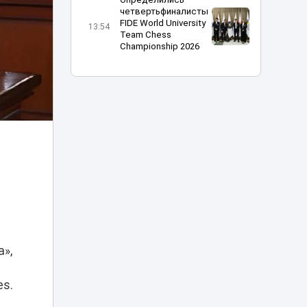
четвертьфиналисты
FIDE World University
13:54
Team Chess
Championship 2026
Дело о гибели
фельдшера
Улданы Мырзуан
13:22
направлено в суд
Астаны: ее муж
потерпевший
Христианку в
Алматы уговорили
надеть хиджаб за
13:06
деньги –
казахстанцы
возмущены
»,
Дело Нурай
Серикбай:
es.
эксперты — видео
12:30
с ее «согласием»