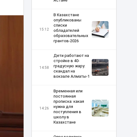
Астане
В Казахстане
опубликованы
списки
15:12
обладателей
образовательных
грантов-2026
Дети работают на
стройке в 40-
градусную жару:
14:58
скандал на
вокзале Алматы-1
Временная или
постоянная
прописка: какая
нужна для
14:26
поступления в
школу в
Казахстане
Определились