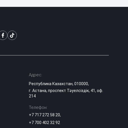
Миллиарды в
лужу: почему
ливневки Астаны
11:16
не спасают от
потопов и сильных
дождей
Скандал из-за тоя:
блогера из Актау
атаковали в
10:18
соцсетях
россияне из
Дагестана
Адрес:
Республика Казахстан, 010000,
Заводчане Тараза
г. Астана, проспект Тәуелсіздік, 41, оф.
поддержали
10:00
инициативы партии
214
«Әділет»
Телефон:
«Своих не
+7 717 272 58 20
,
бросаем»:
+7 700 402 32 92
мужчина в Z-майке
09:30