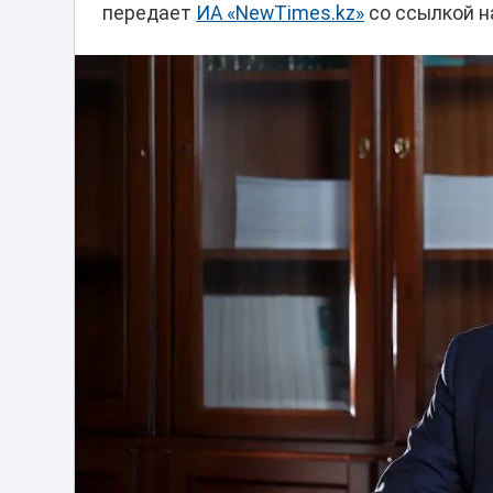
передает
ИА «NewTimes.kz»
со ссылкой н