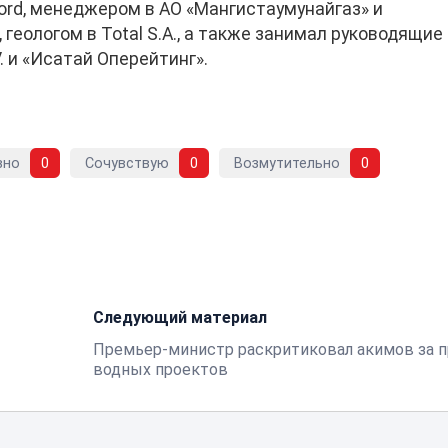
ord, менеджером в АО «Мангистаумунайгаз» и
 геологом в Total S.A., а также занимал руководящие
. и «Исатай Оперейтинг».
вно
0
Сочувствую
0
Возмутительно
0
Следующий материал
а
Премьер-министр раскритиковал акимов за п
водных проектов