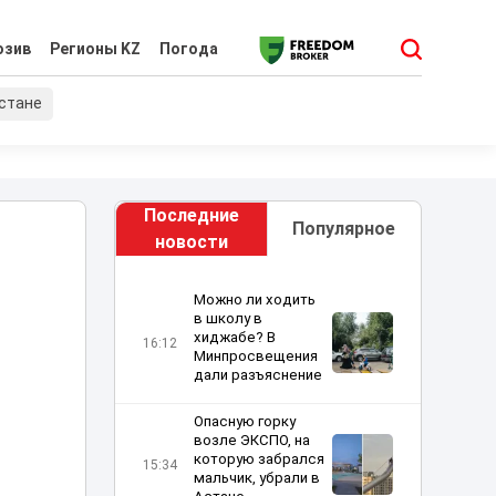
юзив
Регионы KZ
Погода
хстане
Последние
Популярное
новости
Можно ли ходить
в школу в
хиджабе? В
16:12
Минпросвещения
дали разъяснение
Опасную горку
возле ЭКСПО, на
которую забрался
15:34
мальчик, убрали в