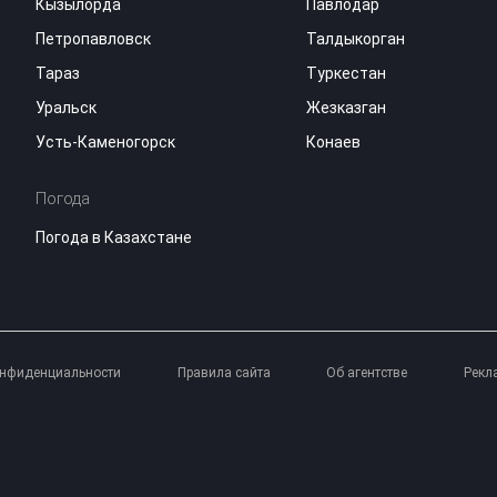
Кызылорда
Павлодар
Петропавловск
Талдыкорган
Тараз
Туркестан
Уральск
Жезказган
Усть-Каменогорск
Конаев
Погода
Погода в Казахстане
онфиденциальности
Правила сайта
Об агентстве
Рекл