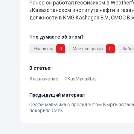
Ранее он работал геофизиком в Weatherf
«Казахстанском институте нефти и газа»,
должности в KMG Kashagan B.V., CMOC B.V
Что думаете об этом?
Нравится
0
Мне все равно
0
Заба
В статье:
назначение
КазМунайГаз
Предыдущий материал
Селфи мальчика с президентом Кыргызстан
покорило Сеть