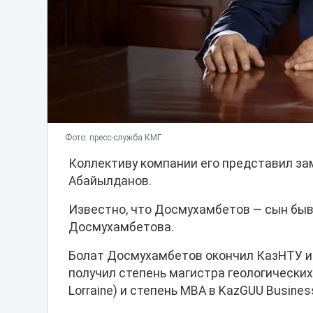
Фото: пресс-служба КМГ
Коллективу компании его представил з
Абайылданов.
Известно, что Досмухамбетов — сын бы
Досмухамбетова.
Болат Досмухамбетов окончил КазНТУ им.
получил степень магистра геологических на
Lorraine) и степень MBA в KazGUU Business 