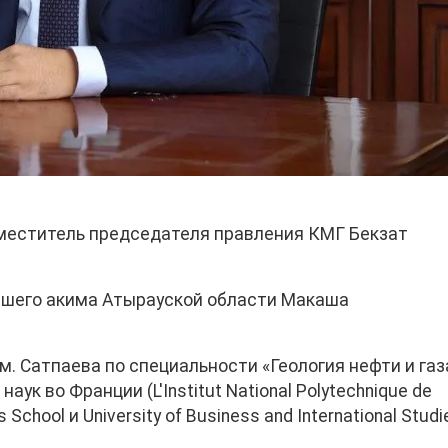
аместитель председателя правления КМГ Бекзат
вшего акима Атырауской области Макаша
 Сатпаева по специальности «Геология нефти и газа
ук во Франции (L'Institut National Polytechnique de
School и University of Business and International Studi