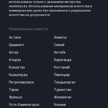
использованы только с указанием авторства
newtimes.kz. Использование материалов агентства в
коммерческих целях без письменного разрешения
агентства не допускается.
Региональные новости
Астана
Алматы
Шымкент
Семей
Актау
Актобе
Атырау
Караганда
Кокшетау
Костанай
Кызылорда
Павлодар
Петропавловск
Талдыкорган
Тараз
Туркестан
Уральск
Жезказган
Усть-Каменогорск
Конаев