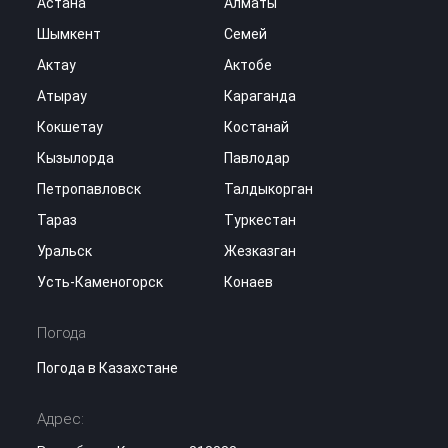
Астана
Алматы
Шымкент
Семей
Актау
Актобе
Атырау
Караганда
Кокшетау
Костанай
Кызылорда
Павлодар
Петропавловск
Талдыкорган
Тараз
Туркестан
Уральск
Жезказган
Усть-Каменогорск
Конаев
Погода
Погода в Казахстане
Адрес: