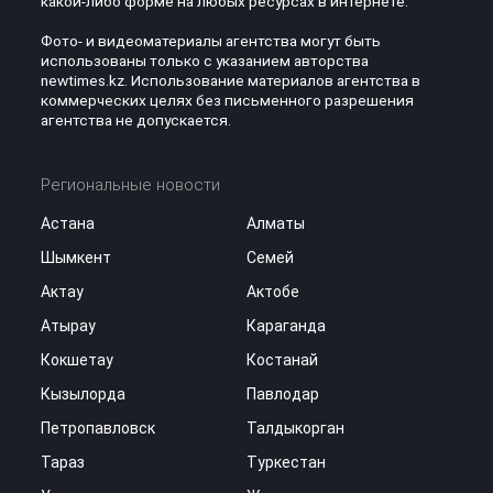
какой-либо форме на любых ресурсах в интернете.
Фото- и видеоматериалы агентства могут быть
использованы только с указанием авторства
newtimes.kz. Использование материалов агентства в
коммерческих целях без письменного разрешения
агентства не допускается.
Региональные новости
Астана
Алматы
Шымкент
Семей
Актау
Актобе
Атырау
Караганда
Кокшетау
Костанай
Кызылорда
Павлодар
Петропавловск
Талдыкорган
Тараз
Туркестан