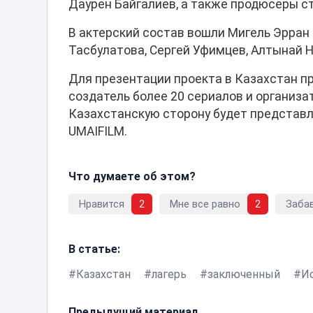
Даурен Байгалиев, а также продюсеры с
В актерский состав вошли Мигель Эрран (
Тасбулатова, Сергей Уфимцев, Алтынай Н
Для презентации проекта в Казахстан п
создатель более 20 сериалов и организа
Казахстанскую сторону будет представл
UMAIFILM.
Что думаете об этом?
Нравится
2
Мне все равно
2
Заба
В статье:
Казахстан
лагерь
заключенный
И
Предыдущий материал