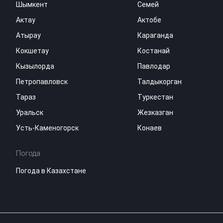
Шымкент
Семей
Актау
Актобе
Атырау
Караганда
Кокшетау
Костанай
Кызылорда
Павлодар
Петропавловск
Талдыкорган
Тараз
Туркестан
Уральск
Жезказган
Усть-Каменогорск
Конаев
Погода
Погода в Казахстане