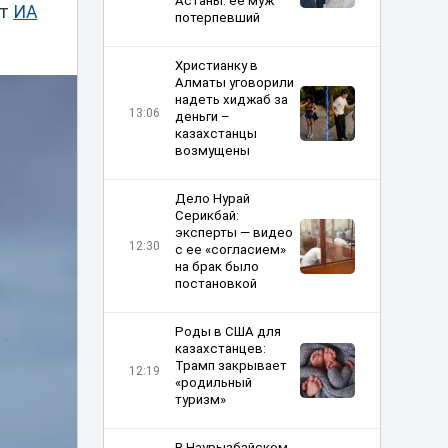
Астаны: ее муж
ет
ИА
потерпевший
Христианку в
Алматы уговорили
надеть хиджаб за
13:06
деньги –
казахстанцы
возмущены
Дело Нурай
Серикбай:
эксперты — видео
12:30
с ее «согласием»
на брак было
постановкой
Роды в США для
казахстанцев:
Трамп закрывает
12:19
«родильный
туризм»
В Наурызбайском