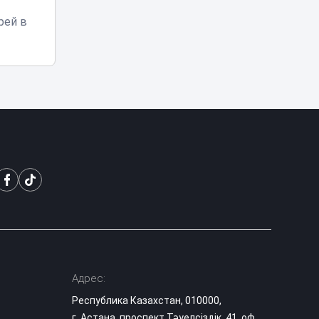
рей в
Известного
казахстанского
блогера
07:21
арестовали на 10
суток за видео в
TikTok
Фотограф
накачивал
молодых
06:08
моделей
наркотиками и
насиловал их
В Атырау
возбудили дело
после
издевательств
03:36
над годовалым
ребёнком в
Адрес:
частном детском
саду
Республика Казахстан, 010000,
г. Астана, проспект Тәуелсіздік, 41, оф.