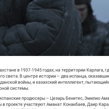
стане в 1937-1945 годах, на территории Карлага, г
о света. В центре истории – два испанца, оказавши
жданской войны, и казахский интеллигент, пытающий
ерной системы.
испанские продюсеры – Цезарь Бенитес, Эмилио Ама
ы в проекте участвуют Аманат Конакбаев, Даир Кара