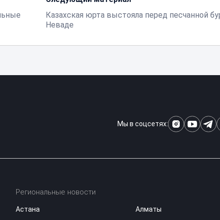
ильные
Казахская юрта выстояла перед песчанной бу
Неваде
Мы в соцсетях:
Региональные новости
Астана
Алматы