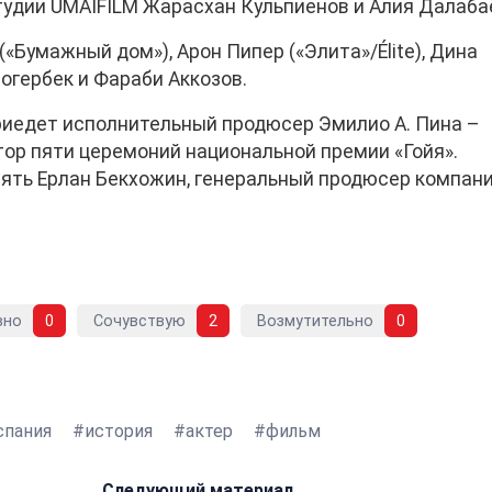
тудии UMAIFILM Жарасхан Кульпиенов и Алия Далаба
«Бумажный дом»), Арон Пипер («Элита»/Élite), Дина
огербек и Фараби Аккозов.
риедет исполнительный продюсер Эмилио А. Пина –
тор пяти церемоний национальной премии «Гойя».
ять Ерлан Бекхожин, генеральный продюсер компан
вно
0
Сочувствую
2
Возмутительно
0
спания
история
актер
фильм
Следующий материал