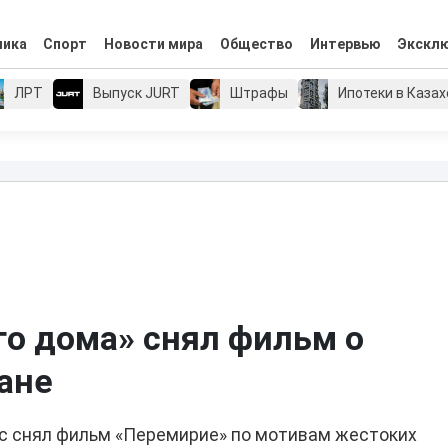
мика
Спорт
Новости мира
Общество
Интервью
Экскл
ЛРТ
Выпуск JURT
Штрафы
Ипотеки в Каза
о дома» снял фильм о
ане
с снял фильм «Перемирие» по мотивам жестоких