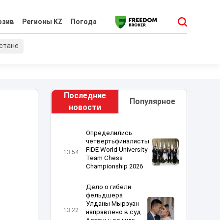
юзив
Регионы KZ
Погода
хстане
Последние
Популярное
новости
Определились
четвертьфиналисты
FIDE World University
13:54
Team Chess
Championship 2026
Дело о гибели
фельдшера
Улданы Мырзуан
13:22
направлено в суд