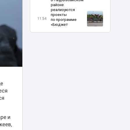
районе
реализуются
проекты
11:54
по программе
«Бюджет
народного
участия»
Украли каннабис
на Пхукете:
четырех
11:48
казахстанцев
задержали в
Таиланде
де
Миллиарды в
еся
лужу: почему
ливневки Астаны
ся
11:16
не спасают от
потопов и сильных
дождей
ре и
кеев,
Скандал из-за тоя: