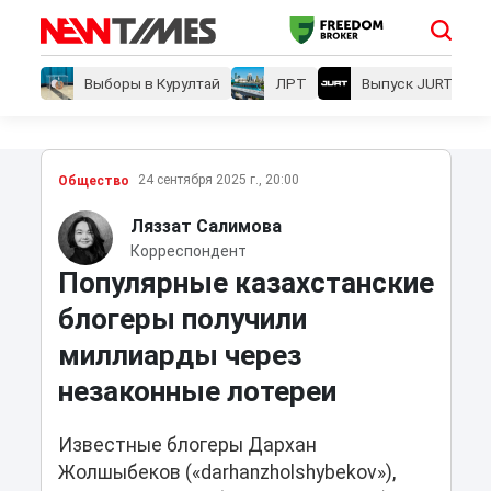
Выборы в Курултай
ЛРТ
Выпуск JURT
24 сентября 2025 г., 20:00
Общество
Ляззат Салимова
Корреспондент
Популярные казахстанские
блогеры получили
миллиарды через
незаконные лотереи
Известные блогеры Дархан
Жолшыбеков («darhanzholshybekov»),