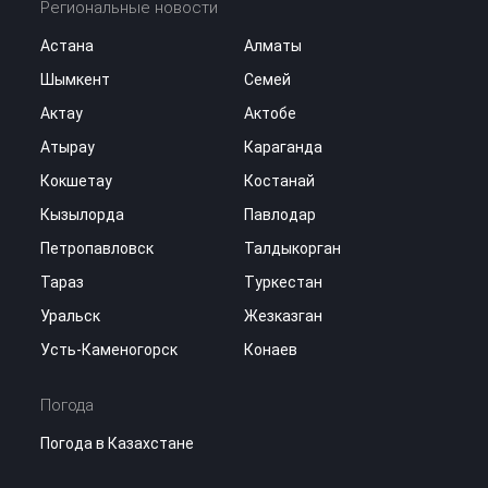
Региональные новости
Астана
Алматы
Шымкент
Семей
Актау
Актобе
Атырау
Караганда
Кокшетау
Костанай
Кызылорда
Павлодар
Петропавловск
Талдыкорган
Тараз
Туркестан
Уральск
Жезказган
Усть-Каменогорск
Конаев
Погода
Погода в Казахстане