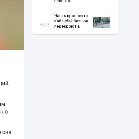
непогода
Часть проспекта
Кабанбай батыра
22:05
перекроют в
Астане на два дня
Полиция Алматы
ищет продавцов
фальшивых
21:47
билетов на
концерт Канье
Уэста
ций,
Женская сборная
Казахстана - в
числе фаворитов
20:32
ым
шахматной
Олимпиады-2026
чно
Казахстан и
Румыния осудили
о она
19:54
угрозы объектам