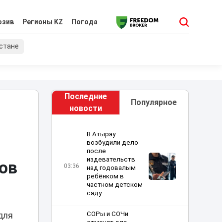
юзив
Регионы KZ
Погода
хстане
Последние
Популярное
новости
В Атырау
возбудили дело
после
издевательств
ов
03:36
над годовалым
ребёнком в
частном детском
саду
СОРы и СОЧи
для