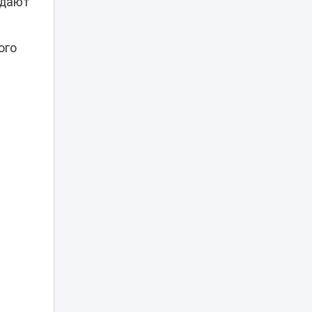
ждают
КТК
Льготные кредиты
под 2,5% помогают
ого
создавать
18:37
рабочие места в
селах - партия
«Әділет»
Шипы против
асфальта: в
Астане могут
18:12
ограничить
зимнюю резину
Прямой эфир в
TikTok привел
18:00
жительницу Семея
в суд
Трагедия в
«Казахтелекоме»:
17:35
два сотрудника