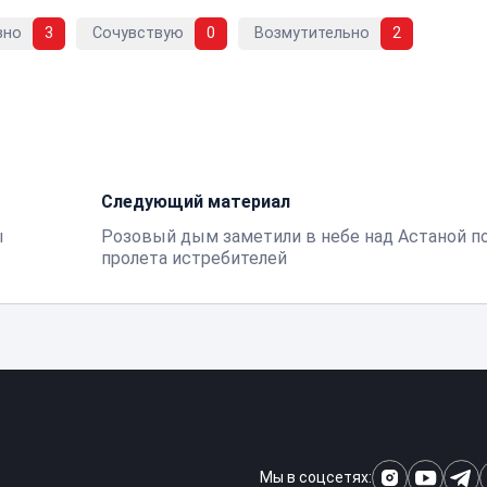
вно
3
Сочувствую
0
Возмутительно
2
Следующий материал
ы
Розовый дым заметили в небе над Астаной п
пролета истребителей
Мы в соцсетях: