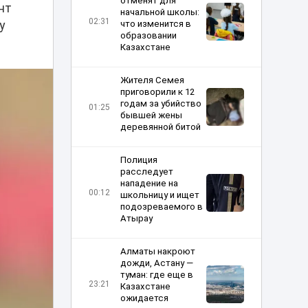
отменят для
нт
начальной школы:
02:31
у
что изменится в
образовании
Казахстане
Жителя Семея
приговорили к 12
годам за убийство
01:25
бывшей жены
деревянной битой
Полиция
расследует
нападение на
00:12
школьницу и ищет
подозреваемого в
Атырау
Алматы накроют
дожди, Астану —
туман: где еще в
23:21
Казахстане
ожидается