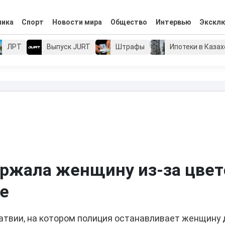
мика
Спорт
Новости мира
Общество
Интервью
Экскл
ЛРТ
Выпуск JURT
Штрафы
Ипотеки в Каза
ржала женщину из-за цвет
ке
атвии, на котором полиция останавливает женщину 