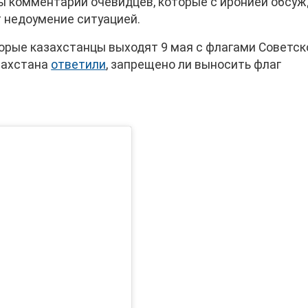
ы комментарии очевидцев, которые с иронией обсу
 недоумение ситуацией.
торые казахстанцы выходят 9 мая с флагами Советск
азахстана
ответили
, запрещено ли выносить флаг