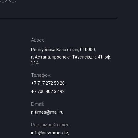
казахстанцев в
атеизме
Правда о
казахских тоях:
историк
15:03
разрушила
Адрес:
популярный миф
Республика Казахстан, 010000,
Эксперты назвали
г. Астана, проспект Тәуелсіздік, 41, оф.
сильные стороны
214
выступления
14:29
«Әділет» на
Телефон:
теледебатах
+7 717 272 58 20
,
+7 700 402 32 92
Гранты в вузы
Казахстана: когда
опубликуют
E-mail:
14:10
список
n.times@mail.ru
поступивших
Рекламный отдел:
Казахстанский
info@newtimes.kz
,
блогер Даша