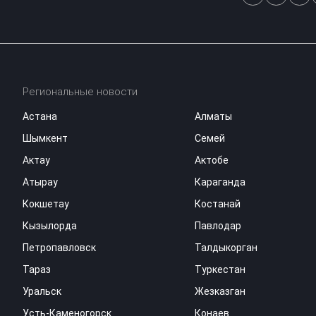
Региональные новости
Астана
Алматы
Шымкент
Семей
Актау
Актобе
Атырау
Караганда
Кокшетау
Костанай
Кызылорда
Павлодар
Петропавловск
Талдыкорган
Тараз
Туркестан
Уральск
Жезказган
Усть-Каменогорск
Конаев