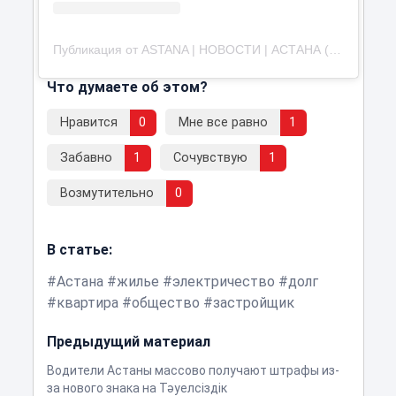
Публикация от ASTANA | НОВОСТИ | АСТАНА (@astanagramlive)
Что думаете об этом?
Нравится
0
Мне все равно
1
Забавно
1
Сочувствую
1
Возмутительно
0
В статье:
Астана
жилье
электричество
долг
квартира
общество
застройщик
Предыдущий материал
Водители Астаны массово получают штрафы из-
за нового знака на Тәуелсіздік