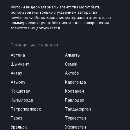
Фото- и видеоматериалы агентства могут быть
использованы только с указанием авторства
newtimes.kz. Использование материалов агентства в
коммерческих целях без письменного разрешения
агентства не допускается.
Региональные новости
Астана
Алматы
Шымкент
Семей
Актау
Актобе
Атырау
Караганда
Кокшетау
Костанай
Кызылорда
Павлодар
Петропавловск
Талдыкорган
Тараз
Туркестан
Уральск
Жезказган