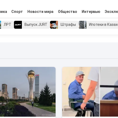
мика
Спорт
Новости мира
Общество
Интервью
Экскл
ЛРТ
Выпуск JURT
Штрафы
Ипотеки в Каза