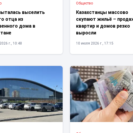
о
Общество
пыталась выселить
Казахстанцы массово
о отца из
скупают жильё – прода
венного дома в
квартир и домов резко
стане
выросли
026 г., 10:48
10 июля 2026 г., 17:15