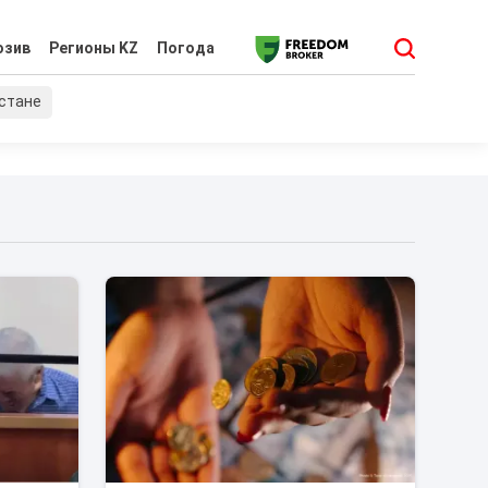
юзив
Регионы KZ
Погода
хстане