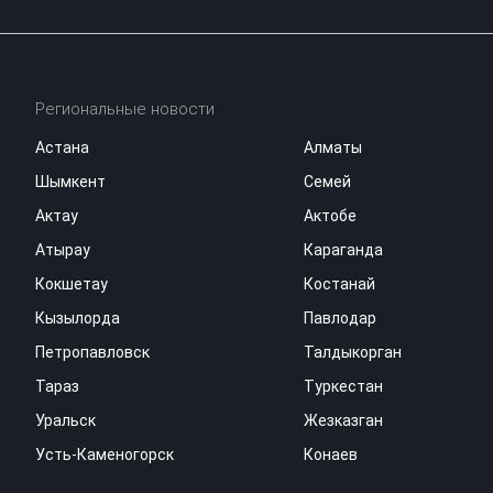
Региональные новости
Астана
Алматы
Шымкент
Семей
Актау
Актобе
Атырау
Караганда
Кокшетау
Костанай
Кызылорда
Павлодар
Петропавловск
Талдыкорган
Тараз
Туркестан
Уральск
Жезказган
Усть-Каменогорск
Конаев