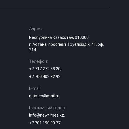
Адрес:
Республика Казахстан, 010000,
г. Астана, проспект Тәуелсіздік, 41, оф.
214
Телефон:
+7 717 272 58 20
,
+7 700 402 32 92
E-mail:
n.times@mail.ru
Рекламный отдел:
info@newtimes.kz
,
+7 701 190 90 77