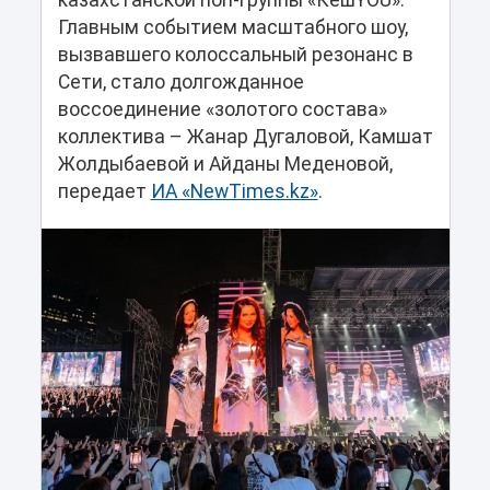
казахстанской поп-группы «КешYOU».
Главным событием масштабного шоу,
вызвавшего колоссальный резонанс в
Сети, стало долгожданное
воссоединение «золотого состава»
коллектива – Жанар Дугаловой, Камшат
Жолдыбаевой и Айданы Меденовой,
передает
ИА «NewTimes.kz»
.