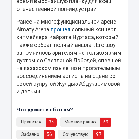
время высочайшую планку для всей
отечественной поп-индустрии.
Ранее на многофункциональной арене
Almaty Arena
прошел
сольный концерт
хитмейкера Кайрата Нуртаса, который
также собрал полный аншлаг. Его шоу
запомнилось зрителям не только ярким
дуэтом со Светланой Лободой, спевшей
на казахском языке, но и трогательным
воссоединением артиста на сцене со
своей супругой Жулдыз Абдукаримовой
и детьми.
Что думаете об этом?
Нравится
35
Мне все равно
69
Забавно
56
Сочувствую
97