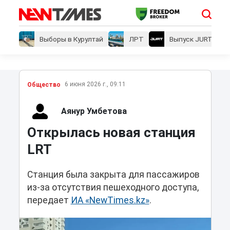
Выборы в Курултай
ЛРТ
Выпуск JURT
6 июня 2026 г., 09:11
Общество
Аянур Умбетова
Открылась новая станция
LRT
Станция была закрыта для пассажиров
из-за отсутствия пешеходного доступа,
передает
ИА «NewTimes.kz»
.