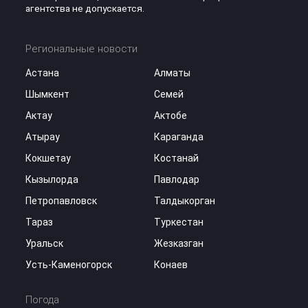
агентства не допускается.
Региональные новости
Астана
Алматы
Шымкент
Семей
Актау
Актобе
Атырау
Караганда
Кокшетау
Костанай
Кызылорда
Павлодар
Петропавловск
Талдыкорган
Тараз
Туркестан
Уральск
Жезказган
Усть-Каменогорск
Конаев
Погода