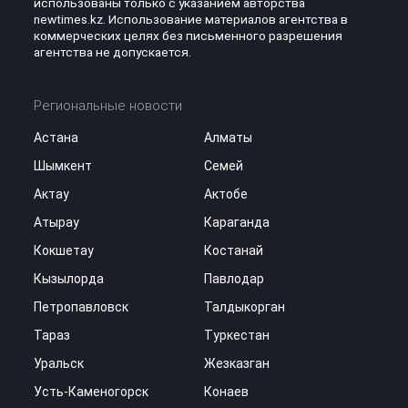
использованы только с указанием авторства
newtimes.kz. Использование материалов агентства в
коммерческих целях без письменного разрешения
агентства не допускается.
Региональные новости
Астана
Алматы
Шымкент
Семей
Актау
Актобе
Атырау
Караганда
Кокшетау
Костанай
Кызылорда
Павлодар
Петропавловск
Талдыкорган
Тараз
Туркестан
Уральск
Жезказган
Усть-Каменогорск
Конаев