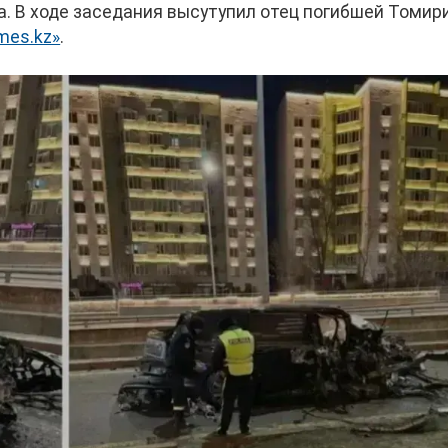
а. В ходе заседания высутупил отец погибшей Томир
mes.kz»
.