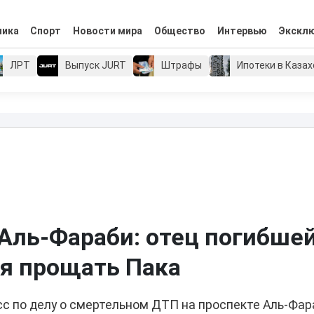
мика
Спорт
Новости мира
Общество
Интервью
Экскл
ЛРТ
Выпуск JURT
Штрафы
Ипотеки в Каза
Аль-Фараби: отец погибше
я прощать Пака
 по делу о смертельном ДТП на проспекте Аль-Фара