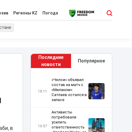
юзив
Регионы KZ
Погода
хстане
Последние
Популярное
новости
«Челси» объявил
состав на матч с
«Миланом»:
18:11
Сатпаев остался в
й
запасе
Активисты
потребовали
усилить
16:57
ответственность
би, в