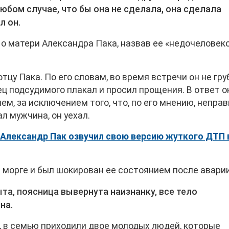
любом случае, что бы она не сделала, она сделала
л он.
о матери Александра Пака, назвав ее «недочеловек
тцу Пака. По его словам, во время встречи он не гру
ец подсудимого плакал и просил прощения. В ответ о
ем, за исключением того, что, по его мнению, непра
ал мужчина, он уехал.
 Александр Пак озвучил свою версию жуткого ДТП 
в морге и был шокирован ее состоянием после аварии
та, поясница вывернута наизнанку, все тело
на.
, в семью приходили двое молодых людей, которые