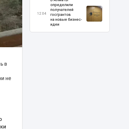
определили
получателей
12:04
госгрантов
на новые бизнес-
идеи
Украина
пообещала
прекратить атаки
10:31
на КТК после
переговоров с
США
ь в
Жителя Тараза
ни не
арестовали на
пять суток за
09:08
нецензурную
брань в TikTok
Владимир
Слишкович
о
назначен главным
08:45
тренером
ики