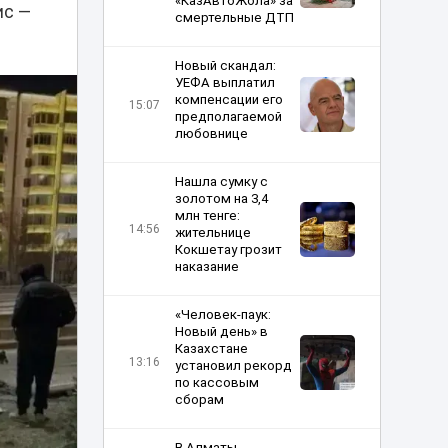
«КазАвтоЖола» за
ис —
смертельные ДТП
Новый скандал:
УЕФА выплатил
компенсации его
15:07
предполагаемой
любовнице
Нашла сумку с
золотом на 3,4
млн тенге:
14:56
жительнице
Кокшетау грозит
наказание
«Человек-паук:
Новый день» в
Казахстане
13:16
установил рекорд
по кассовым
сборам
В Алматы