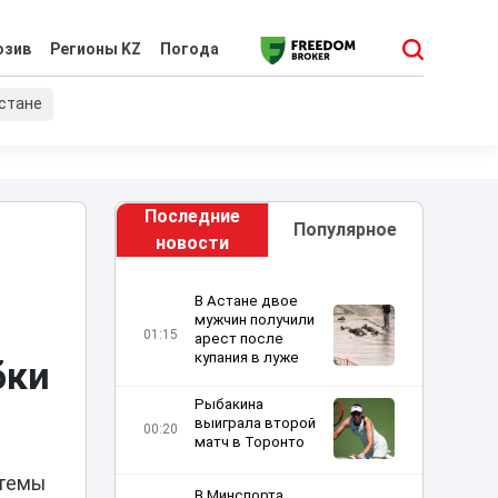
юзив
Регионы KZ
Погода
хстане
Последние
Популярное
новости
В Астане двое
мужчин получили
01:15
арест после
купания в луже
бки
Рыбакина
выиграла второй
00:20
матч в Торонто
стемы
В Минспорта