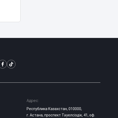
«Культ войны» или
память: в
Темиртау решили
17:04
судьбу
советского танка
Лесные пожары:
когда
подключается
16:50
МЧС и как
действовать при
возгорании
Можно ли ходить
в школу в
хиджабе? В
16:12
Минпросвещения
дали разъяснение
Адрес:
Опасную горку
Республика Казахстан, 010000,
возле ЭКСПО, на
которую забрался
15:34
г. Астана, проспект Тәуелсіздік, 41, оф.
мальчик, убрали в