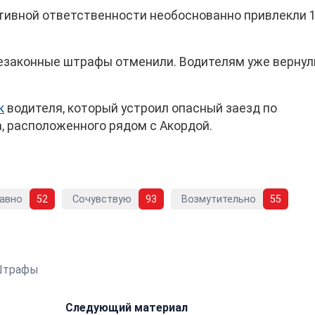
тивной ответственности необоснованно привлекли 
незаконные штрафы отменили. Водителям уже вернул
к
водителя, который устроил опасный заезд по
, расположенного рядом с Акордой.
авно
52
Сочувствую
93
Возмутительно
55
Штрафы
Следующий материал