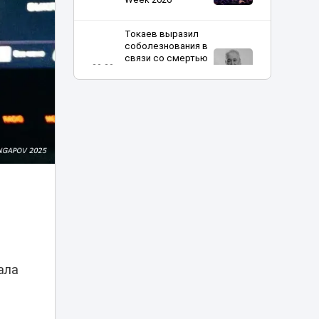
Токаев выразил
соболезнования в
связи со смертью
20:20
кинорежиссера
Ардака
Амиркулова
В Астане
огромные
очереди в
кофейню
20:00
обернулись
проверкой
полиции
Харли Квинн и
Человек-паук в
столице:
19:30
ала
спецрепортаж с
Comic Con Astana
Токаев поздравил