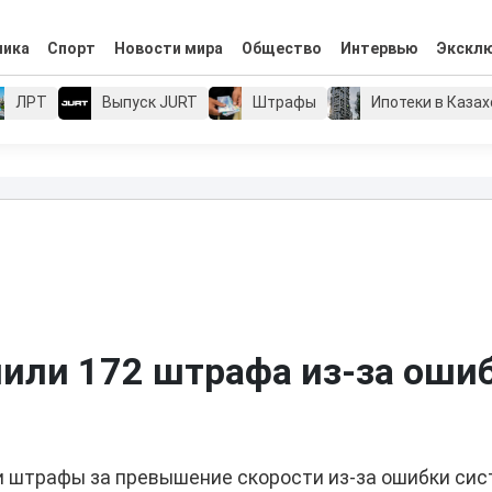
мика
Спорт
Новости мира
Общество
Интервью
Экскл
ЛРТ
Выпуск JURT
Штрафы
Ипотеки в Каза
нили 172 штрафа из-за оши
ли штрафы за превышение скорости из-за ошибки си