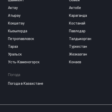
Шымкент
Семей
Актау
Актобе
Атырау
Караганда
Кокшетау
Костанай
Кызылорда
Павлодар
Петропавловск
Талдыкорган
Тараз
Туркестан
Уральск
Жезказган
Усть-Каменогорск
Конаев
Погода
Погода в Казахстане