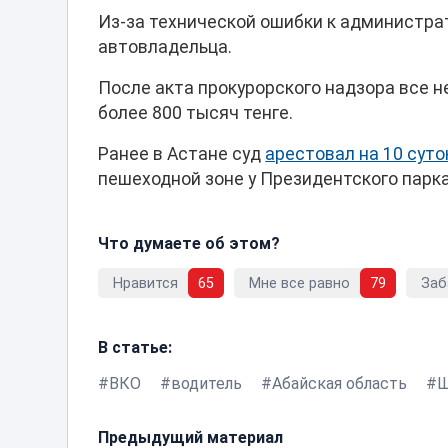
Из-за технической ошибки к администра
автовладельца.
После акта прокурорского надзора все 
более 800 тысяч тенге.
Ранее в Астане суд
арестовал на 10 суто
пешеходной зоне у Президентского парка
Что думаете об этом?
Нравится
65
Мне все равно
79
Заб
В статье:
ВКО
водитель
Абайская область
Предыдущий материал