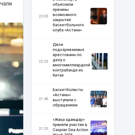
ачали
объяснили
причины
возможного
23:05
закрытия
баскетбольного
клуба «Астана»
Двое
подозреваемых
арестованы по
делу о
22:20
многомиллиардной
контрабанде из
Китая
Баскетболисты
«Астаны»
21:40
выступили с
обращением
«Жаңа адамдар»
приняли участие в
21:20
Caspian Sea Action
Week 2026