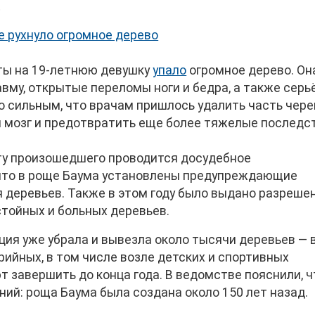
.
е рухнуло огромное дерево
ты на 19-летнюю девушку
упало
огромное дерево. Он
вму, открытые переломы ноги и бедра, а также серь
о сильным, что врачам пришлось удалить часть чер
й мозг и предотвратить еще более тяжелые последс
ту произошедшего проводится досудебное
 что в роще Баума установлены предупреждающие
 деревьев. Также в этом году было выдано разреше
стойных и больных деревьев.
ция уже убрала и вывезла около тысячи деревьев — 
ийных, в том числе возле детских и спортивных
 завершить до конца года. В ведомстве пояснили, ч
ий: роща Баума была создана около 150 лет назад.