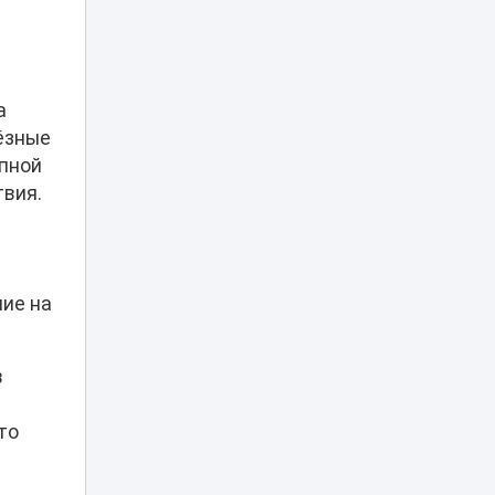
20:00
сразились со
сборными мира
«Казахмыс» начал
строительство
а
самого глубокого
19:15
ёзные
шахтного ствола
Казахстана
епной
твия.
«Челси» снова
выпустил Дастана
19:05
Сатпаева на поле
ние на
25 тысяч
абонентов
остались без
18:45
электричества в
в
Усть-
Каменогорске
то
«Таза Қазақстан»:
в Шымкенте
продолжаются
18:05