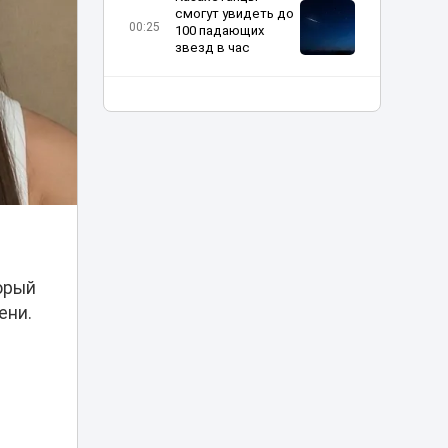
смогут увидеть до
00:25
100 падающих
звезд в час
Кредиты на
миллиарды: в
Казахстане
23:20
вынесли приговор
крупной ОПГ
Мужчина устроил
конную прогулку в
22:05
центре Астаны
орый
Фото тигра,
напугавшее
ени.
жителей
21:05
Казахстана,
оказалось фейком
Юные
шахматисты
Казахстана