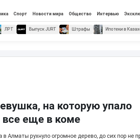
мика
Спорт
Новости мира
Общество
Интервью
Экскл
ЛРТ
Выпуск JURT
Штрафы
Ипотеки в Каза
евушка, на которую упало
 все еще в коме
а в Алматы рухнуло огромное дерево, до сих пор не 