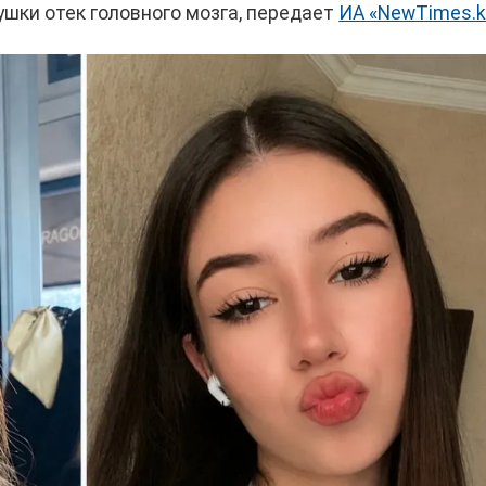
ушки отек головного мозга, передает
ИА «NewTimes.k