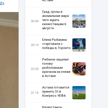
Астане
z»
.
Град, грозы и
аномальная жара:
чего ждать
06:00
казахстанцам 6
августа
Елена Рыбакина
стартовала c
05:10
победы в Торонто
Ребенок зацепил
голову
рыболовным
03:20
крючком на пляже
в Астане
Астана готовится
принять 51-й
01:10
Конгресс УЕФА
Казахстанцы