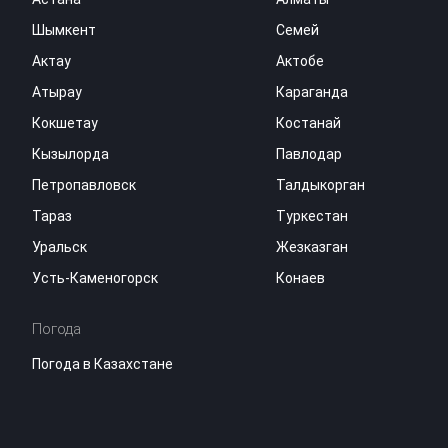
Шымкент
Семей
Актау
Актобе
Атырау
Караганда
Кокшетау
Костанай
Кызылорда
Павлодар
Петропавловск
Талдыкорган
Тараз
Туркестан
Уральск
Жезказган
Усть-Каменогорск
Конаев
Погода
Погода в Казахстане