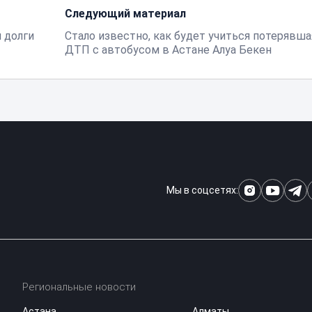
Следующий материал
 долги
Стало известно, как будет учиться потерявша
ДТП с автобусом в Астане Алуа Бекен
Мы в соцсетях:
Региональные новости
Астана
Алматы