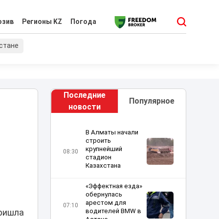
юзив
Регионы KZ
Погода
хстане
Последние
Популярное
новости
В Алматы начали
строить
крупнейший
08:30
стадион
Казахстана
«Эффектная езда»
обернулась
арестом для
07:10
водителей BMW в
пришла