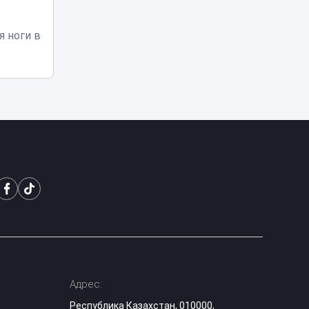
Клоунов
обокрали?
я ноги в
Аудиторы нашли
17:17
миллиардные
нарушения в цирке
и театрах Астаны
В Казахстане
запустили сайт
Aiel-qorgan.kz для
16:52
защиты женщин-
журналисток
По дорогам
Казахстана скоро
поедут машины
16:15
без водителей:
названы первые
города
«Я бы ударил 72
Адрес:
раза»: в Казнете
Республика Казахстан, 010000,
хейтеры