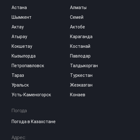
Астана
Алматы
Шымкент
Семей
Актау
Актобе
Атырау
Караганда
Кокшетау
Костанай
Кызылорда
Павлодар
Петропавловск
Талдыкорган
Тараз
Туркестан
Уральск
Жезказган
Усть-Каменогорск
Конаев
Погода
Погода в Казахстане
Адрес: