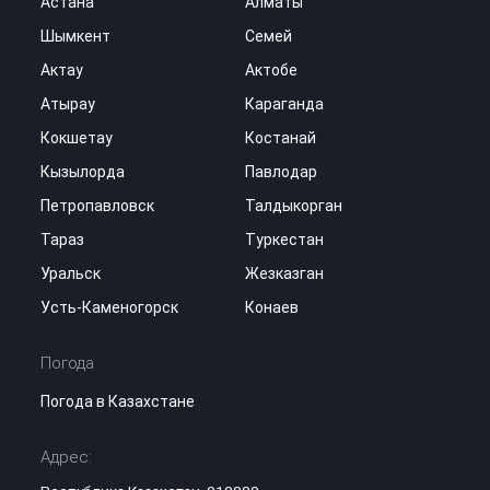
Астана
Алматы
Шымкент
Семей
Актау
Актобе
Атырау
Караганда
Кокшетау
Костанай
Кызылорда
Павлодар
Петропавловск
Талдыкорган
Тараз
Туркестан
Уральск
Жезказган
Усть-Каменогорск
Конаев
Погода
Погода в Казахстане
Адрес: