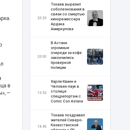
Токаев выразил
соболезнования в
связи со смертью
рка.
20:20
кинорежиссера
Ардака
Амиркулова
В Астане
о
огромные
очереди за кофе
20:00
закончились
проверкой
ал
полиции
е
м
Харли Квинн и
ца в
Человек-паук в
столице:
ы», —
19:30
спецрепортаж с
Comic Con Astana
Токаев поздравил
жителей Северо-
Казахстанской
18:45
области с 90-