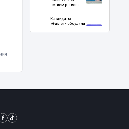
летием региона
Кандидаты
«Әділет» обсудили
с интеллигенцией
18:25
культуру и
светские
ценности
ния
От сырья к
переработке: как
меняется
18:01
инвестиционный
профиль
Казахстана
Синоптики
предупредили о
новой волне жары
17:37
в Казахстане на
выходных
«Культ войны» или