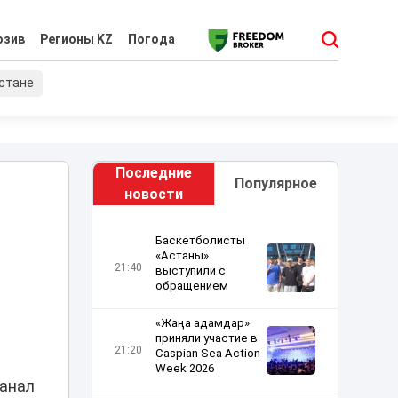
юзив
Регионы KZ
Погода
хстане
Последние
Популярное
новости
Баскетболисты
«Астаны»
21:40
выступили с
обращением
о
«Жаңа адамдар»
приняли участие в
21:20
Caspian Sea Action
Week 2026
канал