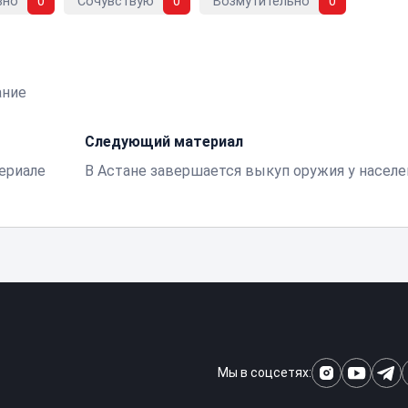
вно
0
Сочувствую
0
Возмутительно
0
ание
Следующий материал
сериале
В Астане завершается выкуп оружия у населе
Мы в соцсетях: