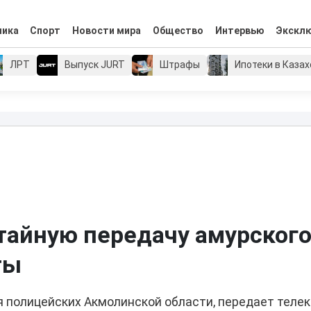
мика
Спорт
Новости мира
Общество
Интервью
Экскл
ЛРТ
Выпуск JURT
Штрафы
Ипотеки в Каза
тайную передачу амурског
ты
я полицейских Акмолинской области, передает теле