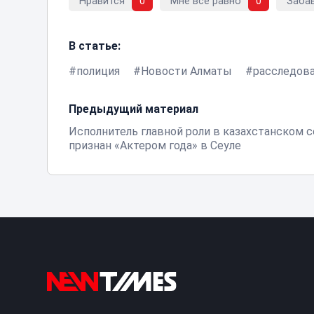
Нравится
0
Мне все равно
0
Заба
В статье:
полиция
Новости Алматы
расследов
Предыдущий материал
Исполнитель главной роли в казахстанском 
признан «Актером года» в Сеуле