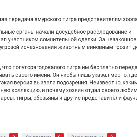
ная передача амурского тигра представителям зоопа
льные органы начали досудебное расследование и
ал участником сомнительной сделки. За незаконное
 угрозой исчезновения животным виновным грозит д
 что полуторагодовалого тигра им бесплатно перед
вать своего имени. Он якобы лишь указал место, гд
такая версия вызвала подозрения. Неизвестно, каки
тную коллекцию, и почему хозяин отдал своего любим
арсы, тигры, обезьяны и другие представители фаун