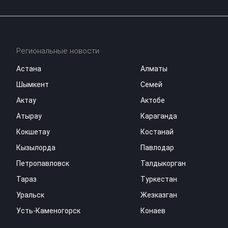
Региональные новости
Астана
Алматы
Шымкент
Семей
Актау
Актобе
Атырау
Караганда
Кокшетау
Костанай
Кызылорда
Павлодар
Петропавловск
Талдыкорган
Тараз
Туркестан
Уральск
Жезказган
Усть-Каменогорск
Конаев