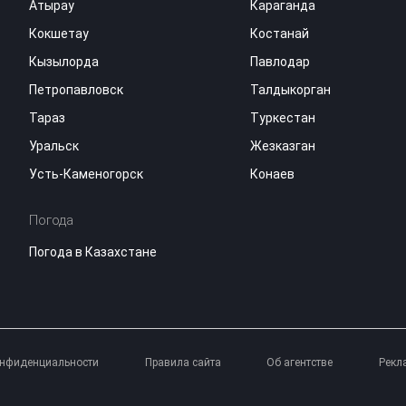
Атырау
Караганда
Кокшетау
Костанай
Кызылорда
Павлодар
Петропавловск
Талдыкорган
Тараз
Туркестан
Уральск
Жезказган
Усть-Каменогорск
Конаев
Погода
Погода в Казахстане
онфиденциальности
Правила сайта
Об агентстве
Рекл