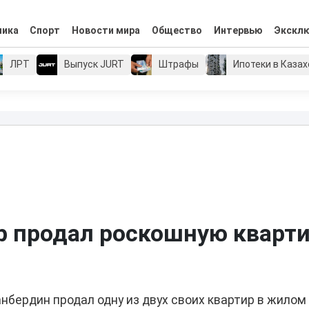
мика
Спорт
Новости мира
Общество
Интервью
Экскл
ЛРТ
Выпуск JURT
Штрафы
Ипотеки в Каза
р продал роскошную кварт
бердин продал одну из двух своих квартир в жилом