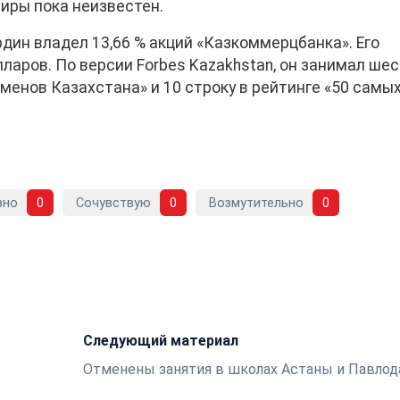
иры пока неизвестен.
дин владел 13,66 % акций «Казкоммерцбанка». Его
лларов. По версии Forbes Kazakhstan, он занимал ше
сменов Казахстана» и 10 строку в рейтинге «50 самы
вно
0
Сочувствую
0
Возмутительно
0
Следующий материал
Отменены занятия в школах Астаны и Павлод