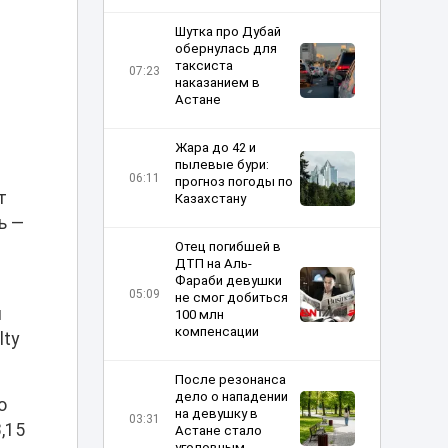
Шутка про Дубай
обернулась для
таксиста
07:23
наказанием в
Астане
Жара до 42 и
пылевые бури:
06:11
прогноз погоды по
т
Казахстану
ь —
Отец погибшей в
ДТП на Аль-
Фараби девушки
05:09
не смог добиться
я
100 млн
компенсации
lty
После резонанса
дело о нападении
о
на девушку в
03:31
,15
Астане стало
уголовным