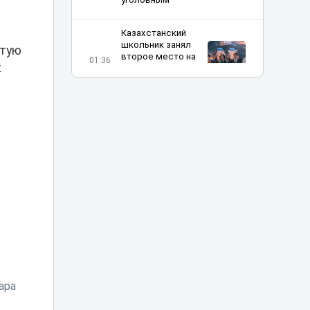
Казахстанский
школьник занял
стую
второе место на
01:36
х
Международной
олимпиаде по ИИ
Поступление на
грант довело до
слез: 74-летний
00:27
прадедушка
растрогал Казнет
Матери погибшего
в Актау мальчика
23:15
ответила глава
Минздрава
Блогеров в
Казахстане
ара
продолжают
22:19
наказывать за мат
в эфирах