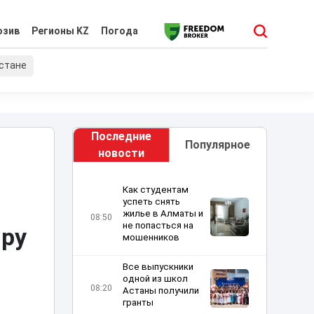
юзив
Регионы KZ
Погода
хстане
Последние
Популярное
новости
Как студентам
успеть снять
жилье в Алматы и
08:50
не попасться на
иру
мошенников
Все выпускники
одной из школ
08:20
Астаны получили
гранты