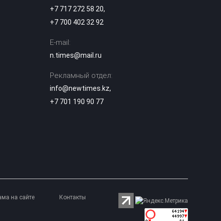
«Миланом»:
+7 717 272 58 20
,
18:11
Сатпаев остался в
+7 700 402 32 92
запасе
E-mail:
Активисты
n.times@mail.ru
потребовали
усилить
16:57
ответственность
Рекламный отдел:
«КазАвтоЖола» за
info@newtimes.kz
,
смертельные ДТП
+7 701 190 90 77
Новый скандал:
УЕФА выплатил
компенсации его
15:07
предполагаемой
любовнице
Нашла сумку с
золотом на 3,4
млн тенге:
14:56
жительнице
ама на сайте
Контакты
Кокшетау грозит
наказание