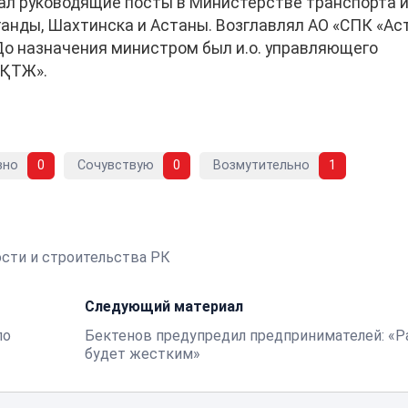
ал руководящие посты в Министерстве транспорта 
ганды, Шахтинска и Астаны. Возглавлял АО «СПК «Ас
о назначения министром был и.о. управляющего
«ҚТЖ».
вно
0
Сочувствую
0
Возмутительно
1
сти и строительства РК
Следующий материал
по
Бектенов предупредил предпринимателей: «Р
будет жестким»