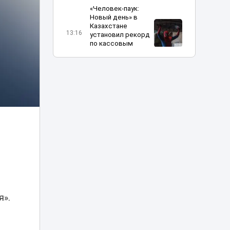
«Человек-паук:
Новый день» в
Казахстане
13:16
установил рекорд
по кассовым
сборам
В Алматы
определили
получателей
12:04
госгрантов
на новые бизнес-
идеи
Украина
и
пообещала
прекратить атаки
10:31
на КТК после
переговоров с
США
я».
Жителя Тараза
арестовали на