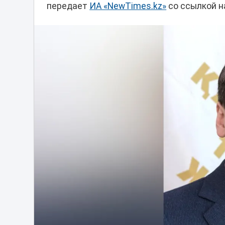
передает
ИА «NewTimes.kz»
со ссылкой н