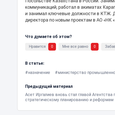
Посольстве Казахстана в России. Заним
коммуникаций, работал в акиматах Кара
и занимал ключевые должности в КТЖ. Д
директора по новым проектам в АО «НК 
Что думаете об этом?
Нравится
0
Мне все равно
0
Заба
В статье:
назначение
министерство промышленно
Предыдущий материал
Асет Иргалиев вновь стал главой Агентства 
стратегическому планированию и реформам