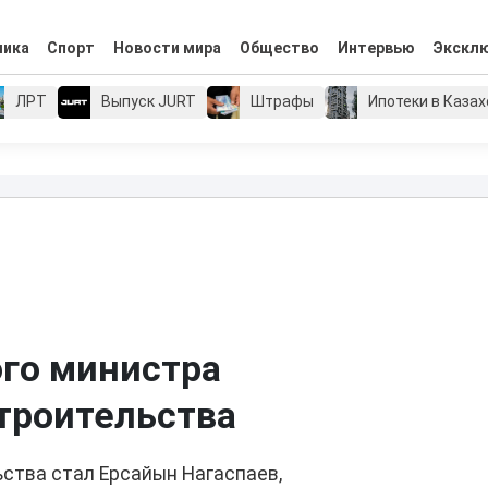
мика
Спорт
Новости мира
Общество
Интервью
Экскл
ЛРТ
Выпуск JURT
Штрафы
Ипотеки в Каза
ого министра
троительства
ства стал Ерсайын Нагаспаев,