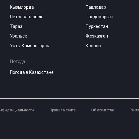
Кызылорда
Павлодар
Петропавловск
Талдыкорган
Тараз
Туркестан
Уральск
Жезказган
Усть-Каменогорск
Конаев
Погода
Погода в Казахстане
онфиденциальности
Правила сайта
Об агентстве
Рекл