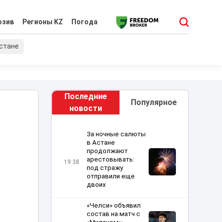
юзив
Регионы KZ
Погода
хстане
Последние
Популярное
новости
За ночные салюты
в Астане
продолжают
арестовывать:
19:38
под стражу
отправили еще
двоих
«Челси» объявил
состав на матч с