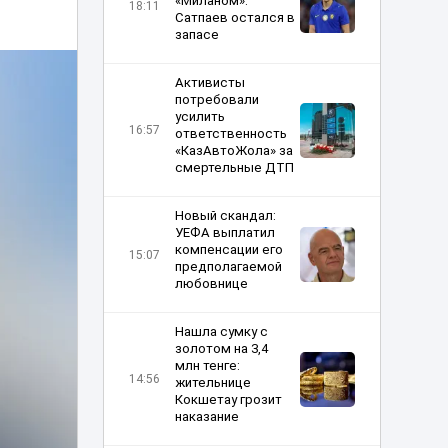
«Миланом»:
18:11
Сатпаев остался в
запасе
Активисты
потребовали
усилить
16:57
ответственность
«КазАвтоЖола» за
смертельные ДТП
Новый скандал:
УЕФА выплатил
компенсации его
15:07
предполагаемой
любовнице
Нашла сумку с
золотом на 3,4
млн тенге:
14:56
жительнице
Кокшетау грозит
наказание