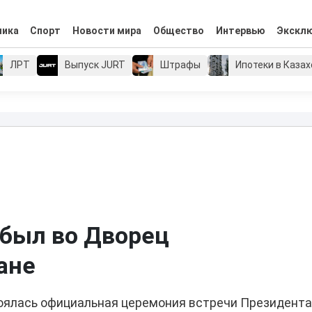
мика
Спорт
Новости мира
Общество
Интервью
Экскл
ЛРТ
Выпуск JURT
Штрафы
Ипотеки в Каза
ибыл во Дворец
ане
оялась официальная церемония встречи Президент