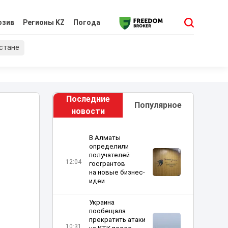
юзив
Регионы KZ
Погода
хстане
Последние
Популярное
новости
В Алматы
определили
получателей
12:04
госгрантов
на новые бизнес-
идеи
Украина
пообещала
прекратить атаки
а
10:31