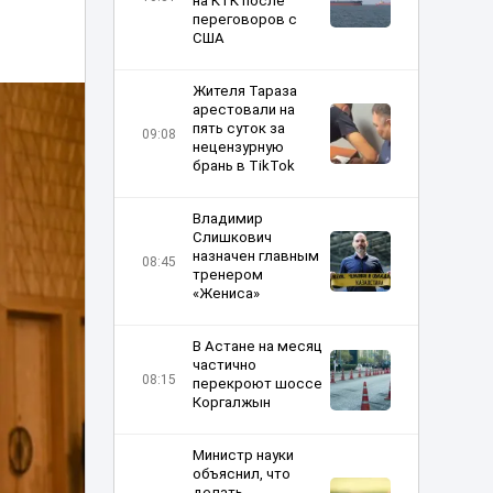
на КТК после
переговоров с
США
Жителя Тараза
арестовали на
пять суток за
09:08
нецензурную
брань в TikTok
Владимир
Слишкович
назначен главным
08:45
тренером
«Жениса»
В Астане на месяц
частично
08:15
перекроют шоссе
Коргалжын
Министр науки
объяснил, что
делать