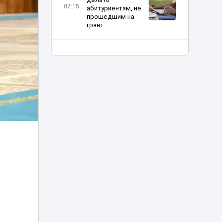
07:15
абитуриентам, не
прошедшим на
грант
Жара до 41
градуса накроет
06:00
Казахстан 8
августа
Туристов из
Германии спасали
вертолетом в
05:20
горах
Алматинской
области
Убийство Нурай
Серикбай: родные
девушки
запросили с
03:25
подсудимого
более 10 млрд
тенге