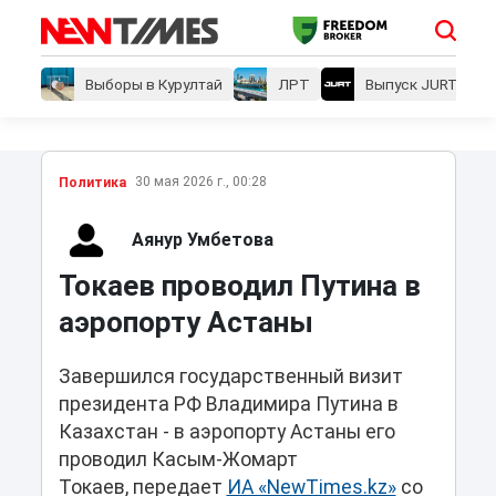
Выборы в Курултай
ЛРТ
Выпуск JURT
30 мая 2026 г., 00:28
Политика
Аянур Умбетова
Токаев проводил Путина в
аэропорту Астаны
Завершился государственный визит
президента РФ Владимира Путина в
Казахстан - в аэропорту Астаны его
проводил Касым-Жомарт
Токаев, передает
ИА «NewTimes.kz»
со