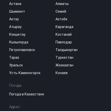
Астана
Алматы
Шымкент
Семей
Актау
Актобе
Атырау
Караганда
Кокшетау
Костанай
Кызылорда
Павлодар
Петропавловск
Талдыкорган
Тараз
Туркестан
Уральск
Жезказган
Усть-Каменогорск
Конаев
Погода
Погода в Казахстане
Адрес: