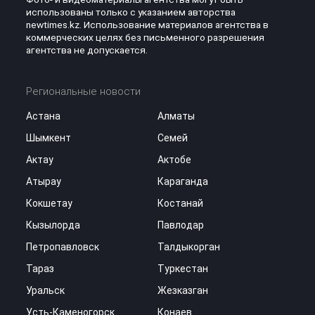
использованы только с указанием авторства
newtimes.kz. Использование материалов агентства в
коммерческих целях без письменного разрешения
агентства не допускается.
Региональные новости
Астана
Алматы
Шымкент
Семей
Актау
Актобе
Атырау
Караганда
Кокшетау
Костанай
Кызылорда
Павлодар
Петропавловск
Талдыкорган
Тараз
Туркестан
Уральск
Жезказган
Усть-Каменогорск
Конаев