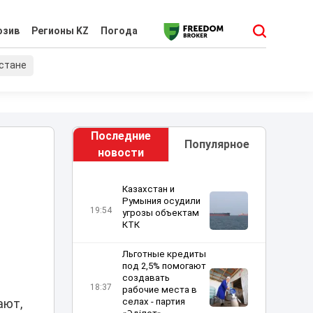
юзив
Регионы KZ
Погода
хстане
Последние
Популярное
новости
Казахстан и
Румыния осудили
19:54
угрозы объектам
КТК
Льготные кредиты
под 2,5% помогают
создавать
18:37
рабочие места в
селах - партия
ают,