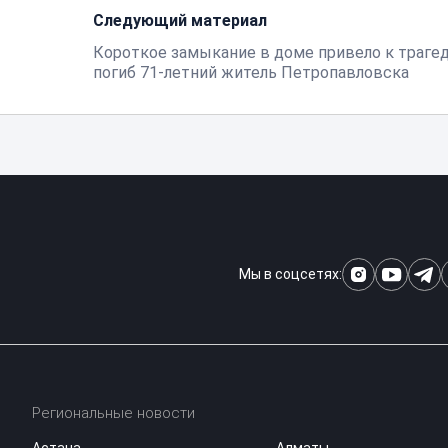
Следующий материал
Короткое замыкание в доме привело к трагед
погиб 71-летний житель Петропавловска
Мы в соцсетях:
Региональные новости