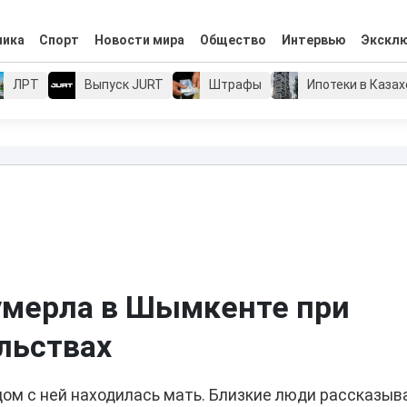
мика
Спорт
Новости мира
Общество
Интервью
Экскл
ЛРТ
Выпуск JURT
Штрафы
Ипотеки в Каза
 умерла в Шымкенте при
льствах
дом с ней находилась мать. Близкие люди рассказыв