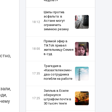
«Әділет»
Шипы против
асфальта: в
Астане могут
18:12
ограничить
зимнюю резину
Прямой эфир в
TikTok привел
18:00
жительницу Семея
в суд
стно,
Трагедия в
«Казахтелекоме»:
17:35
два сотрудника
погибли на работе
зали,
Заплыв в Есиле
юди,
обернулся
17:25
штрафом почти в
очему
30 тысяч тенге