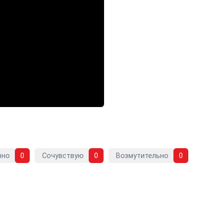
вно
0
Сочувствую
0
Возмутительно
0