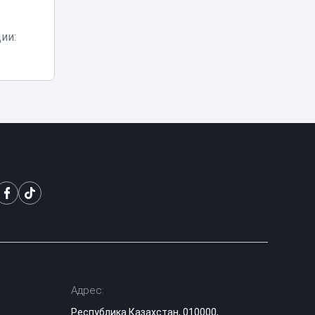
популярный миф
Эксперты назвали
ии:
сильные стороны
выступления
14:29
«Әділет» на
теледебатах
Гранты в вузы
Казахстана: когда
опубликуют
14:10
список
поступивших
Казахстанский
блогер Даша
Дошик получила
13:53
ВНЖ в России и
станцевала под
песню Шамана
Адрес:
Цифровые
документы по-
Республика Казахстан, 010000,
новому: с 14