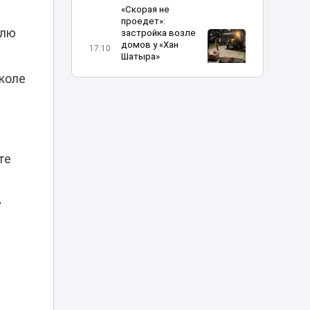
«Скорая не
проедет»:
елю
застройка возле
домов у «Хан
17:10
Шатыра»
возмутила
школе
астанчан
Об инициативах
Казахстана на
мировой арене в
й
17:00
разные годы
те
рассказал
эксперт
у
Эвакуация за 35
тысяч тенге: в
Астане хотели
16:29
поднять цены и
тарифы парковки
Алматының
Әуезов ауданында
тұрғындардың