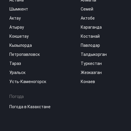
Астана
Алматы
Шымкент
Семей
Актау
Актобе
Атырау
Караганда
Кокшетау
Костанай
Кызылорда
Павлодар
Петропавловск
Талдыкорган
Тараз
Туркестан
Уральск
Жезказган
Усть-Каменогорск
Конаев
Погода
Погода в Казахстане