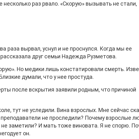
е несколько раз рвало. «Скорую» вызывать не стали,
а раза вырвал, уснул и не проснулся. Когда мы ее
— рассказала друг семьи Надежда Рузметова.
орую». Но медики лишь констатировали смерть. Изве
лизкие думали, что у нее простуда.
ерты после вскрытия заявили родным, что причиной
оле, тут не уследили. Вина взрослых. Мне сейчас ска
му преподаватели не проследили? Почему взрослые л
о не заметили? И мать тоже виновата. Я не спорю. П
негодует он.