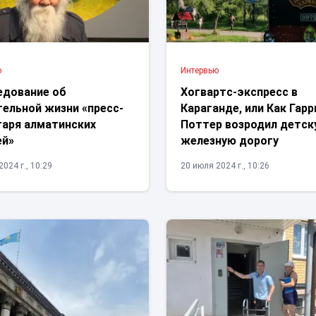
ю
Интервью
едование об
Хогвартс-экспресс в
тельной жизни «пресс-
Караганде, или Как Гарр
таря алматинских
Поттер возродил детс
й»
железную дорогу
024 г., 10:29
20 июля 2024 г., 10:26