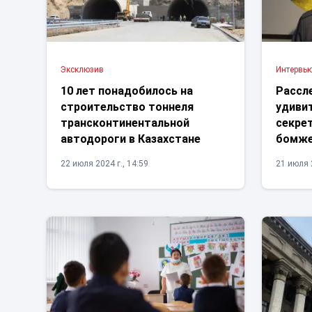
Эксклюзив
Интервь
10 лет понадобилось на
Рассл
строительство тоннеля
удиви
трансконтинентальной
секре
автодороги в Казахстане
бомже
22 июля 2024 г., 14:59
21 июля 2