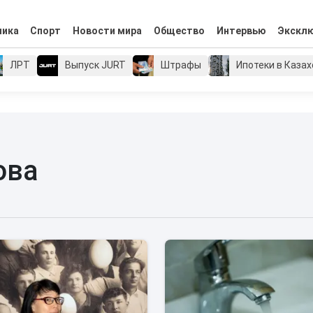
мика
Спорт
Новости мира
Общество
Интервью
Экскл
ЛРТ
Выпуск JURT
Штрафы
Ипотеки в Каза
ова