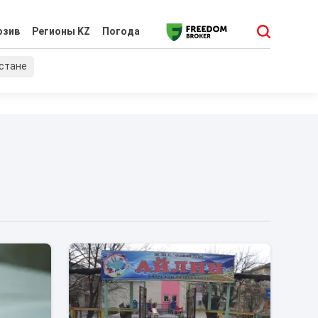
юзив
Регионы KZ
Погода
хстане