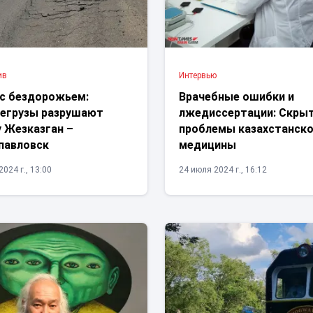
ив
Интервью
 с бездорожьем:
Врачебные ошибки и
егрузы разрушают
лжедиссертации: Скры
у Жезказган –
проблемы казахстанск
павловск
медицины
024 г., 13:00
24 июля 2024 г., 16:12