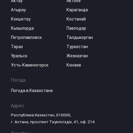
Актау
Актобе
Атырау
Караганда
Кокшетау
Костанай
Кызылорда
Павлодар
Петропавловск
Талдыкорган
Тараз
Туркестан
Уральск
Жезказган
Усть-Каменогорск
Конаев
Погода
Погода в Казахстане
Адрес:
Республика Казахстан, 010000,
г. Астана, проспект Тәуелсіздік, 41, оф. 214