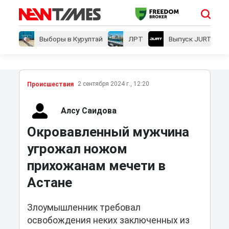
Выборы в Курултай
ЛРТ
Выпуск JURT
2 сентября 2024 г., 12:20
Проиcшествия
Алсу Саидова
Окровавленный мужчина
угрожал ножом
прихожанам мечети в
Астане
Злоумышленник требовал
освобождения неких заключенных из