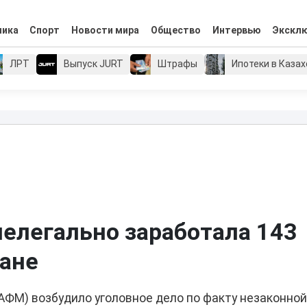
мика
Спорт
Новости мира
Общество
Интервью
Экскл
ЛРТ
Выпуск JURT
Штрафы
Ипотеки в Каза
елегально заработала 143
тане
АФМ) возбудило уголовное дело по факту незаконно