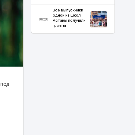
Все выпускники
одной из школ
08:20
Астаны получили
гранты
Шутка про Дубай
обернулась для
таксиста
07:23
наказанием в
Астане
Жара до 42 и
пылевые бури:
 под
06:11
прогноз погоды по
Казахстану
Отец погибшей в
ДТП на Аль-
Фараби девушки
05:09
не смог добиться
100 млн
0
компенсации