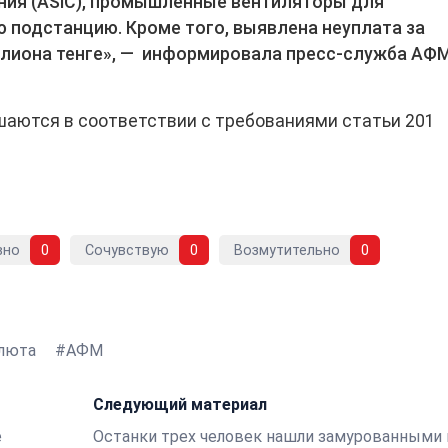
ния (ASIC), промышленные вентиляторы для
 подстанцию. Кроме того, выявлена неуплата за
ллиона тенге», — информировала пресс-служба АФ
шаются в соответствии с требованиями статьи 201
вно
0
Сочувствую
0
Возмутительно
0
люта
АФМ
Следующий материал
е
Останки трех человек нашли замурованными 