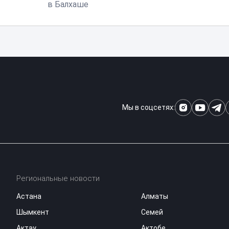
в Балхаше
Мы в соцсетях:
Региональные новости
Астана
Алматы
Шымкент
Семей
Актау
Актобе