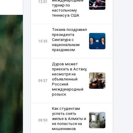
международный
12:01
турнир по
настольному
теннису в США
Токаев поздравил
президента
Сингапура с
10:35
национальным
праздником
Дуров может
приехать в Астану,
несмотря на
объявленный
09:57
Россией
международный
розыск
Как студентам
успеть снять
жилье в Алматы и
08:50
не попасться на
мошенников