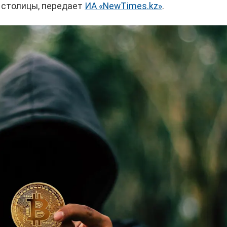
 столицы, передает
ИА «NewTimes.kz»
.