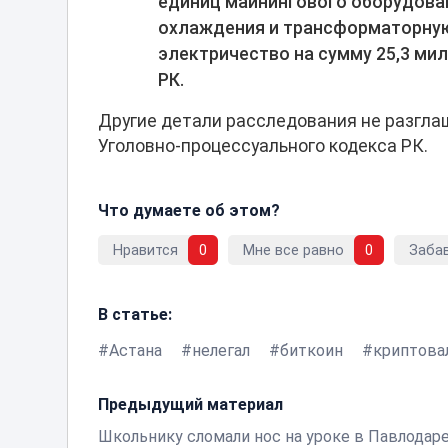
единиц майнингового оборудова
охлаждения и трансформаторную
электричество на сумму 25,3 ми
РК.
Другие детали расследования не разгла
Уголовно-процессуального кодекса РК.
Что думаете об этом?
Нравится
0
Мне все равно
0
Заба
В статье:
Астана
нелегал
биткоин
криптова
Предыдущий материал
Школьнику сломали нос на уроке в Павлодар