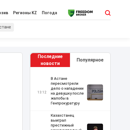
юзив
Регионы KZ
Погода
хстане
Последние
Популярное
новости
В Астане
пересмотрели
дело о нападении
13:12
на девушку после
жалобы в
Генпрокуратуру
Казахстанец
выиграл
престижный
й