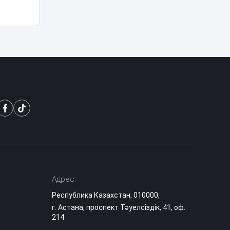
Блогеров в
Казахстане
продолжают
22:19
наказывать за мат
в эфирах
В Миннауки
объяснили, почему
120 баллов на ЕНТ
21:08
не гарантируют
грант
После смерти 13-
летнего сына мать
из Актау требует
20:20
ответа от главы
Минздрава
Адрес:
За ночные салюты
Республика Казахстан, 010000,
в Астане
г. Астана, проспект Тәуелсіздік, 41, оф.
продолжают
214
арестовывать:
19:38
под стражу