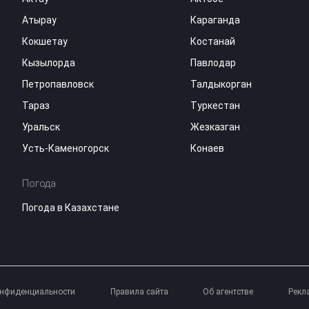
Атырау
Караганда
Кокшетау
Костанай
Кызылорда
Павлодар
Петропавловск
Талдыкорган
Тараз
Туркестан
Уральск
Жезказган
Усть-Каменогорск
Конаев
Погода
Погода в Казахстане
онфиденциальности
Правила сайта
Об агентстве
Рекл