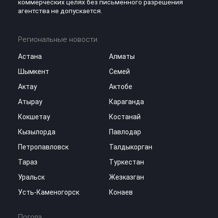
коммерческих целях без письменного разрешения
агентства не допускается.
Региональные новости
Астана
Алматы
Шымкент
Семей
Актау
Актобе
Атырау
Караганда
Кокшетау
Костанай
Кызылорда
Павлодар
Петропавловск
Талдыкорган
Тараз
Туркестан
Уральск
Жезказган
Усть-Каменогорск
Конаев
Погода